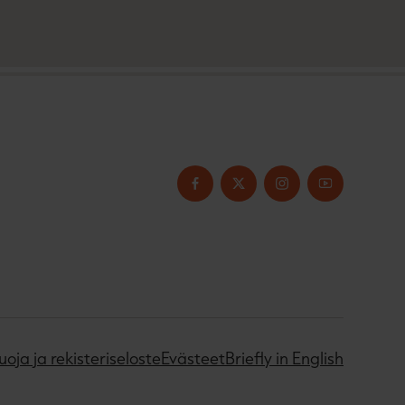
uoja ja rekisteriseloste
Evästeet
Briefly in English