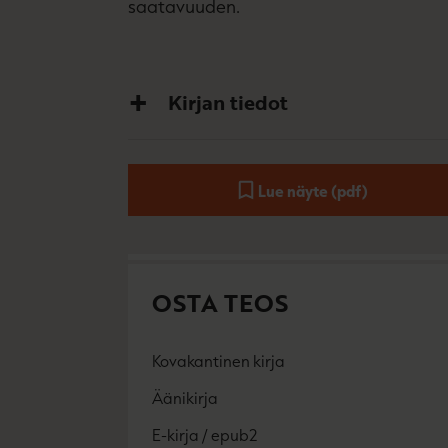
saatavuuden.
Kirjan tiedot
Lue näyte (pdf)
A
u
k
e
a
a
OSTA TEOS
u
u
t
e
Kovakantinen kirja
e
O
K
n
s
i
Äänikirja
v
K
B
t
r
ä
u
o
a
j
E-kirja / epub2
l
K
B