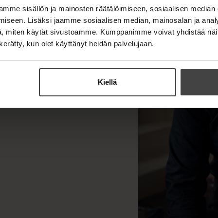
ia. Sutinen on ollut
l
l
mme sisällön ja mainosten räätälöimiseen, sosiaalisen median
h
onna 2022
i
e
t
iseen. Lisäksi jaamme sosiaalisen median, mainosalan ja analy
l
h
e
, miten käytät sivustoamme. Kumppanimme voivat yhdistää näitä t
e
t
e
n kerätty, kun olet käyttänyt heidän palvelujaan.
h
e
n
t
e
e
n
e
Kiellä
n