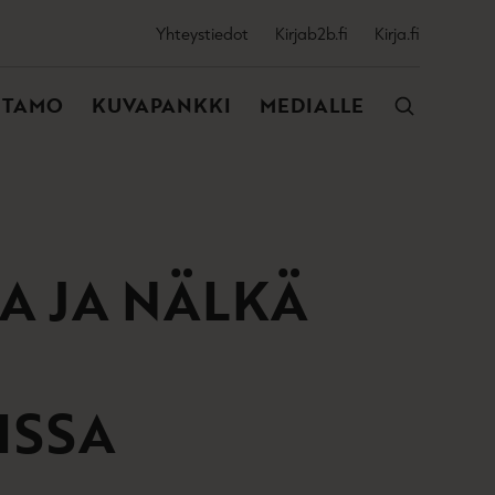
SSIJAINEN
Yhteystiedot
Kirjab2b.fi
Kirja.fi
VALIKKO
NTAMO
KUVAPANKKI
MEDIALLE
A JA NÄLKÄ
ISSA