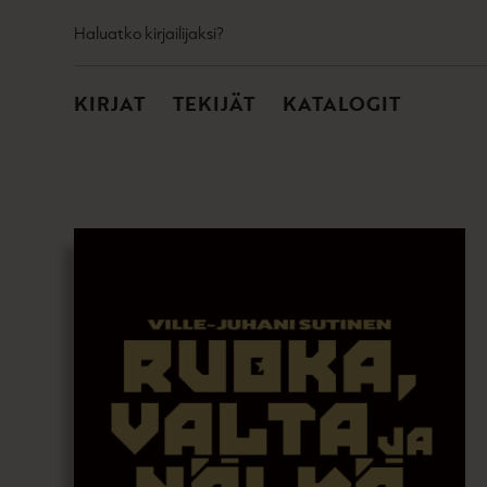
TOISSIJAINEN
Hyppää
Haluatko kirjailijaksi?
sisältöön
PÄÄVALIKKO
KIRJAT
TEKIJÄT
KATALOGIT