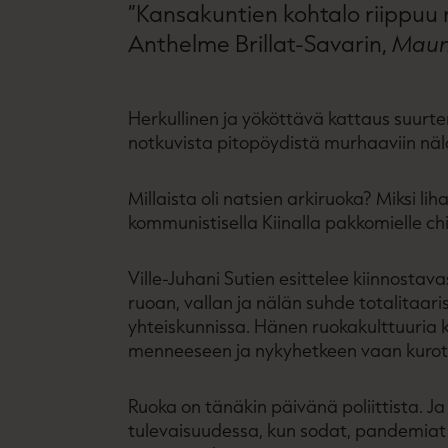
”Kansakuntien kohtalo riippuu n
Anthelme Brillat-Savarin,
Maun 
Herkullinen ja yököttävä kattaus suurt
notkuvista pitopöydistä murhaaviin näl
Millaista oli natsien arkiruoka? Miksi li
kommunistisella Kiinalla pakkomielle chil
Ville-Juhani Sutien esittelee kiinnostava
ruoan, vallan ja nälän suhde totalitaari
yhteiskunnissa. Hänen ruokakulttuuria 
menneeseen ja nykyhetkeen vaan kurot
Ruoka on tänäkin päivänä poliittista. J
tulevaisuudessa, kun sodat, pandemiat