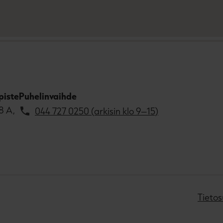
piste
Puhelinvaihde
8 A,
044 727 0250 (arkisin klo 9–15)
Tietos