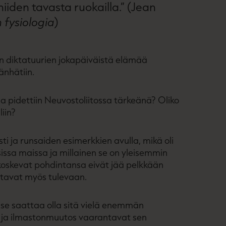
iiden tavasta ruokailla.” (Jean
fysiologia
)
en diktatuurien jokapäiväistä elämää
änhätiin.
haa pidettiin Neuvostoliitossa tärkeänä? Oliko
iin?
sti ja runsaiden esimerkkien avulla, mikä oli
sissa maissa ja millainen se on yleisemmin
koskevat pohdintansa eivät jää pelkkään
tavat myös tulevaan.
a se saattaa olla sitä vielä enemmän
 ja ilmastonmuutos vaarantavat sen