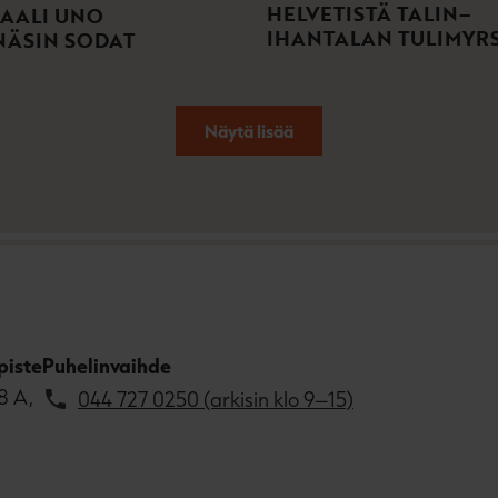
HELVETISTÄ TALIN–
AALI UNO
IHANTALAN TULIMYR
NÄSIN SODAT
Näytä lisää
piste
Puhelinvaihde
8 A,
044 727 0250 (arkisin klo 9–15)