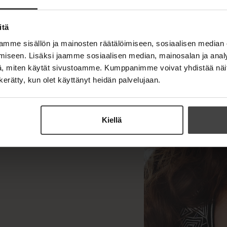
n
ä
i
v
l
l
ä
i
itä
e
l
l
h
mme sisällön ja mainosten räätälöimiseen, sosiaalisen median
i
e
t
l
iseen. Lisäksi jaamme sosiaalisen median, mainosalan ja analy
h
e
e
, miten käytät sivustoamme. Kumppanimme voivat yhdistää näitä t
t
e
h
e
n kerätty, kun olet käyttänyt heidän palvelujaan.
n
t
e
e
n
e
n
Kiellä