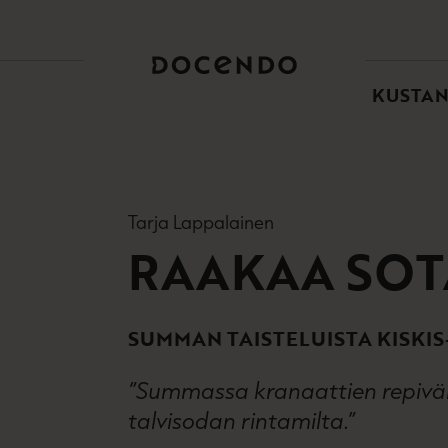
TOI
PÄÄ
KUSTA
Tarja Lappalainen
RAAKAA SOT
SUMMAN TAISTELUISTA KISKI
”Summassa kranaattien repivälle
talvisodan rintamilta.”