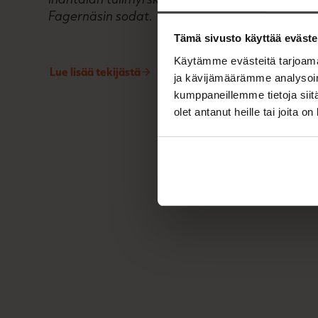
Fagernäsin sodat
.
Tämä sivusto käyttää eväste
Käytämme evästeitä tarjoama
Lue lisää tekijästä
T
ja kävijämäärämme analysoim
a
kumppaneillemme tietoja siitä
r
j
olet antanut heille tai joita o
a
L
a
p
p
a
l
a
i
n
e
n