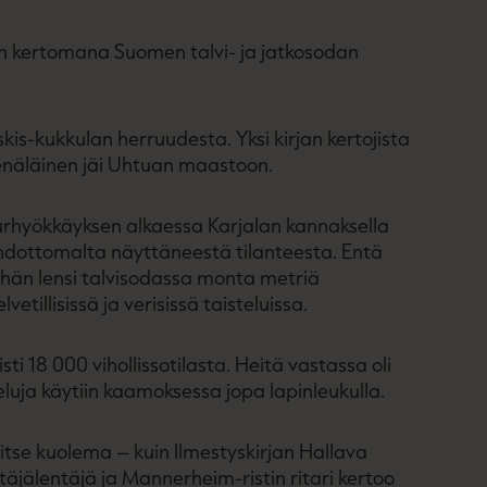
en kertomana Suomen talvi- ja jatkosodan
skis-kukkulan herruudesta. Yksi kirjan kertojista
venäläinen jäi Uhtuan maastoon.
suurhyökkäyksen alkaessa Karjalan kannaksella
mahdottomalta näyttäneestä tilanteesta. Entä
n hän lensi talvisodassa monta metriä
illisissä ja verisissä taisteluissa.
sti 18 000 vihollissotilasta. Heitä vastassa oli
luja käytiin kaamoksessa jopa lapinleukulla.
i itse kuolema – kuin Ilmestyskirjan Hallava
äjälentäjä ja Mannerheim-ristin ritari kertoo