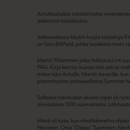
Ainutlaatuisia sotatarinoita veteraani
ankarista taisteluista.
Jatkosodassa käytiin hurjia taisteluja Ki
on Eero Blåfield, jonka luodeista moni 
Martti Ylilammen jalka leikkautui irti 
1944. Kirja kertoo, kuinka hän selvisi 
miten kävi Antolle, Martin kaverille, ku
pommitusten paineaallosta Summan helvet
Sallassa talvisodan alussa rajan yli rynni
ainoastaan 1100 suomalaista. Lähitaiste
Mistä oli kyse, kun viholliskonetta ohjas
Hevonen. Oiva ”Oippa” Tuominen, hävitt