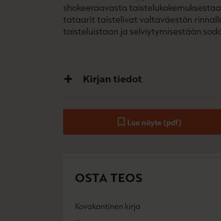
shokeeraavasta taistelukokemuksestaan 
tataarit taistelivat valta­väestön rinn
taisteluistaan ja selviytymisestään sod
Kirjan tiedot
Lue näyte (pdf)
A
u
k
e
a
a
OSTA TEOS
u
u
t
e
Kovakantinen kirja
e
O
K
n