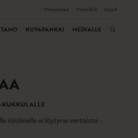
SSIJAINEN
Yhteystiedot
Kirjab2b.fi
Kirja.fi
VALIKKO
NTAMO
KUVAPANKKI
MEDIALLE
AA
S-KUKKULALLE
 räiskeelle ei löytyne vertaista ­