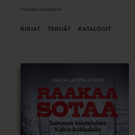
TOISSIJAINEN
Hyppää
Haluatko kirjailijaksi?
sisältöön
PÄÄVALIKKO
KIRJAT
TEKIJÄT
KATALOGIT