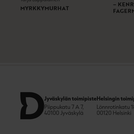
– KENR
MYRKKYMURHAT
FAGER
Jyväskylän toimipiste
Helsingin toimi
Piippukatu 7 A 7,
Lönnrotinkatu 1
40100 Jyväskylä
00120 Helsinki