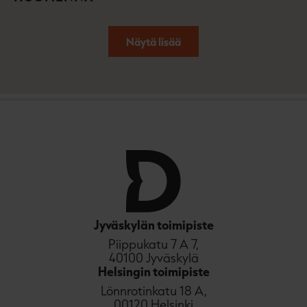
Näytä lisää
Jyväskylän toimipiste
Piippukatu 7 A 7,
40100 Jyväskylä
Helsingin toimipiste
Lönnrotinkatu 18 A,
00120 Helsinki