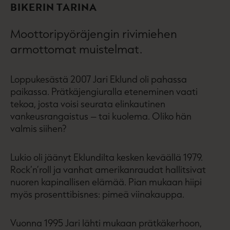
BIKERIN TARINA
Moottoripyöräjengin rivimiehen
armottomat muistelmat.
Loppukesästä 2007 Jari Eklund oli pahassa
paikassa. Prätkäjengiuralla eteneminen vaati
tekoa, josta voisi seurata elinkautinen
vankeusrangaistus – tai kuolema. Oliko hän
valmis siihen?
Lukio oli jäänyt Eklundilta kesken keväällä 1979.
Rock’n’roll ja vanhat amerikanraudat hallitsivat
nuoren kapinallisen elämää. Pian mukaan hiipi
myös prosenttibisnes: pimeä viinakauppa.
Vuonna 1995 Jari lähti mukaan prätkäkerhoon,