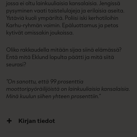
jossa ei oltu lainkuuliaisia kansalaisia. Jengissä
pysyminen vaati taistelulajeja ja erilaisia aseita.
Ystäviä kuoli ympäriltä. Poliisi iski kerhotiloihin
Karhu-ryhmän voimin. Epäluottamus ja petos
kytivät omissakin joukoissa.
Oliko rakkaudella mitään sijaa siinä elämässä?
Entä mitä Eklund lopulta päätti ja mitä siitä
seurasi?
”On sanottu, että 99 prosenttia
moottoripyöräilijöistä on lainkuuliaisia kansalaisia.
Minä kuulun siihen yhteen prosenttiin.”
Kirjan tiedot