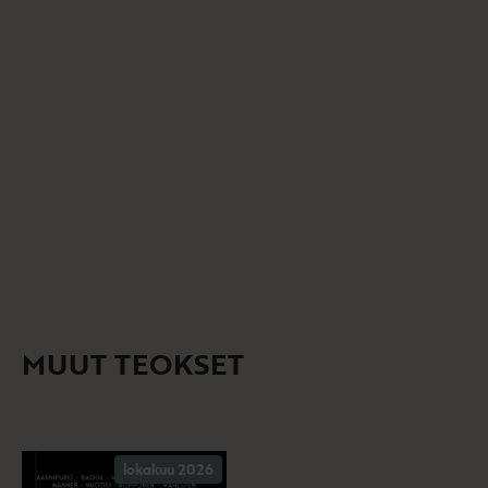
Ja
Ku
MUUT TEOKSET
lokakuu 2026