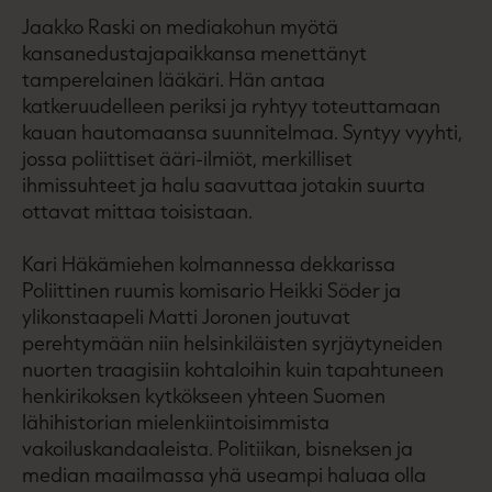
Jaakko Raski on mediakohun myötä
kansanedustajapaikkansa menettänyt
tamperelainen lääkäri. Hän antaa
katkeruudelleen periksi ja ryhtyy toteuttamaan
kauan hautomaansa suunnitelmaa. Syntyy vyyhti,
jossa poliittiset ääri-ilmiöt, merkilliset
ihmissuhteet ja halu saavuttaa jotakin suurta
ottavat mittaa toisistaan.
Kari Häkämiehen kolmannessa dekkarissa
Poliittinen ruumis komisario Heikki Söder ja
ylikonstaapeli Matti Joronen joutuvat
perehtymään niin helsinkiläisten syrjäytyneiden
nuorten traagisiin kohtaloihin kuin tapahtuneen
henkirikoksen kytkökseen yhteen Suomen
lähihistorian mielenkiintoisimmista
vakoiluskandaaleista. Politiikan, bisneksen ja
median maailmassa yhä useampi haluaa olla