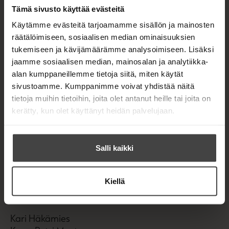
r
Tämä sivusto käyttää evästeitä
t
i
e
H
Käytämme evästeitä tarjoamamme sisällön ja mainosten
e
ä
räätälöimiseen, sosiaalisen median ominaisuuksien
k
n
tukemiseen ja kävijämäärämme analysoimiseen. Lisäksi
ä
v
m
jaamme sosiaalisen median, mainosalan ja analytiikka-
ä
i
l
alan kumppaneillemme tietoja siitä, miten käytät
e
i
s
sivustoamme. Kumppanimme voivat yhdistää näitä
l
tietoja muihin tietoihin, joita olet antanut heille tai joita on
e
kerätty, kun olet käyttänyt heidän palvelujaan.
h
t
e
Salli kaikki
e
n
Kiellä
Kari Häkämies