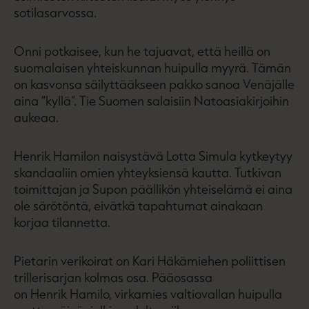
sotilasarvossa.
Onni potkaisee, kun he tajuavat, että heillä on
suomalaisen yhteiskunnan huipulla myyrä. Tämän
on kasvonsa säilyttääkseen pakko sanoa Venäjälle
aina ”kyllä”. Tie Suomen salaisiin Natoasiakirjoihin
aukeaa.
Henrik Hamilon naisystävä Lotta Simula kytkeytyy
skandaaliin omien yhteyksiensä kautta. Tutkivan
toimittajan ja Supon päällikön yhteiselämä ei aina
ole särötöntä, eivätkä tapahtumat ainakaan
korjaa tilannetta.
Pietarin verikoirat on Kari Häkämiehen poliittisen
trillerisarjan kolmas osa. Pääosassa
on Henrik Hamilo, virkamies valtiovallan huipulla