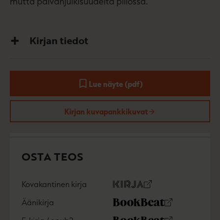
mutta päivänjulkisuudelta piilossa.
Kirjan tiedot
Lue näyte (pdf)
A
u
k
Kirjan kuvapankkikuvat
e
a
a
u
u
OSTA TEOS
t
e
e
n
Kovakantinen kirja
v
O
K
ä
s
i
Äänikirja
l
K
B
t
r
i
u
o
a
j