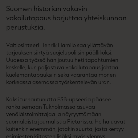
Suomen historian vakavin
vakoilutapaus horjuttaa yhteiskunnan
perustuksia.
Valtiosihteeri Henrik Hamilo saa yllättävän
tarjouksen siirtyä suojelupoliisin päälliköksi.
Uudessa työssä hän joutuu heti tapahtumien
keskelle, kun paljastuva vakoilutapaus johtaa
kuolemantapauksiin sekä vaarantaa monen
korkeassa asemassa työskentelevän uran.
Kaksi turhautunutta FSB-upseeria pääsee
rankaisemaan Tukholmassa asuvaa
venäläistoimittajaa ja nöyryyttämään
suomalaista journalistia Pietarissa. He haluavat
kuitenkin enemmän, jotakin suurta, josta kertyy
esimiesten kiitosten lisäksi myös ylennys