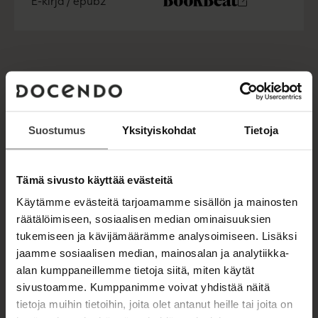
E-kirja / epub2
l
K
B
u
o
e
a
u
o
h
n
k
.
t
u
o
t
b
f
e
n
k
e
e
i
e
t
b
l
a
n
A
e
e
e
t
u
l
a
A
k
e
t
u
e
A
k
Suostumus
Yksityiskohdat
Tietoja
a
u
e
KARI HÄKÄMIES
a
k
a
u
e
a
u
Tämä sivusto käyttää evästeitä
a
u
t
a
Kari Häkämies (s. 1956) on Varsinais-Suomen
Käytämme evästeitä tarjoamamme sisällön ja mainosten
u
e
u
maakuntajohtaja, entinen kansanedustaja ja
t
räätälöimiseen, sosiaalisen median ominaisuuksien
e
u
e
ministeri, joka on kirjoittanut realistisuudestaan
tukemiseen ja kävijämäärämme analysoimiseen. Lisäksi
n
t
e
kiitettyjä kotimaiseen politiikkaan kytkeytyviä
v
jaamme sosiaalisen median, mainosalan ja analytiikka-
e
n
ä
rikosromaaneja.
alan kumppaneillemme tietoja siitä, miten käytät
e
v
l
sivustoamme. Kumppanimme voivat yhdistää näitä
n
ä
i
tietoja muihin tietoihin, joita olet antanut heille tai joita on
v
l
l
Lue lisää tekijästä