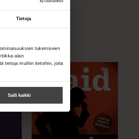
Tietoja
 ominaisuuksien tukemiseen
tiikka-alan
ietoja muihin tietoihin, joita
Salli kaikki