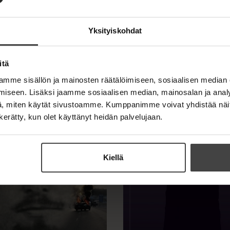
e
e
l
a
e
t
Yksityiskohdat
A
u
k
itä
e
a
mme sisällön ja mainosten räätälöimiseen, sosiaalisen median
a
iseen. Lisäksi jaamme sosiaalisen median, mainosalan ja analy
u
, miten käytät sivustoamme. Kumppanimme voivat yhdistää näitä t
u
n kerätty, kun olet käyttänyt heidän palvelujaan.
t
e
e
n
Kiellä
v
ä
l
i
l
e
h