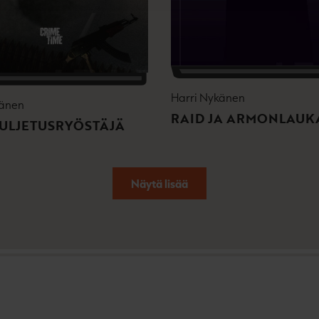
t
e
e
n
Harri Nykänen
känen
RAID JA ARMONLAUK
ULJETUSRYÖSTÄJÄ
Näytä lisää