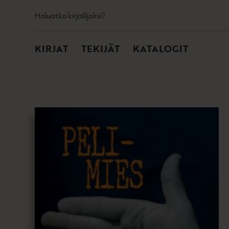
TOISSIJAINEN
Hyppää
Haluatko kirjailijaksi?
sisältöön
PÄÄVALIKKO
KIRJAT
TEKIJÄT
KATALOGIT