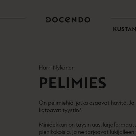
TOI
PÄÄ
KUSTA
Harri Nykänen
PELIMIES
On pelimiehiä, jotka osaavat hävitä. Ja 
katoavat tyystin?
Minidekkari on täysin uusi kirjaformaat
pienikokoisia, ja ne tarjoavat lukijalle