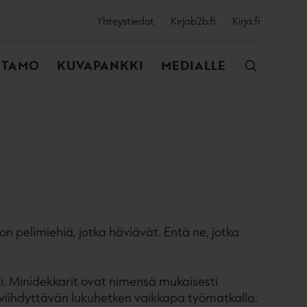
SSIJAINEN
Yhteystiedot
Kirjab2b.fi
Kirja.fi
VALIKKO
NTAMO
KUVAPANKKI
MEDIALLE
on pelimiehiä, jotka häviävät. Entä ne, jotka
ti. Minidekkarit ovat nimensä mukaisesti
en viihdyttävän lukuhetken vaikkapa työmatkalla.