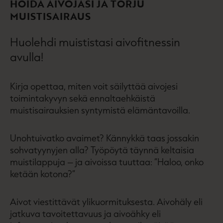
HOIDA AIVOJASI JA TORJU
MUISTISAIRAUS
Huolehdi muististasi aivofitnessin
avulla!
Kirja opettaa, miten voit säilyttää aivojesi
toimintakyvyn sekä ennaltaehkäistä
muistisairauksien syntymistä elämäntavoilla.
Unohtuivatko avaimet? Kännykkä taas jossakin
sohvatyynyjen alla? Työpöytä täynnä keltaisia
muistilappuja – ja aivoissa tuuttaa: ”Haloo, onko
ketään kotona?”
Aivot viestittävät ylikuormituksesta. Aivohäly eli
jatkuva tavoitettavuus ja aivoähky eli