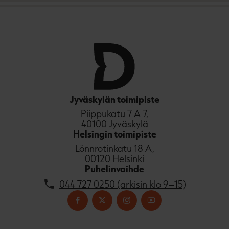
Jyväskylän toimipiste
Piippukatu 7 A 7,
40100 Jyväskylä
Helsingin toimipiste
Lönnrotinkatu 18 A,
00120 Helsinki
Puhelinvaihde
044 727 0250 (arkisin klo 9–15)