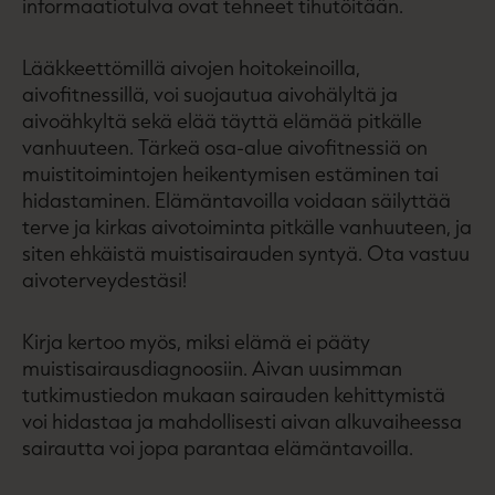
informaatiotulva ovat tehneet tihutöitään.
Lääkkeettömillä aivojen hoitokeinoilla,
aivofitnessillä, voi suojautua aivohälyltä ja
aivoähkyltä sekä elää täyttä elämää pitkälle
vanhuuteen. Tärkeä osa-alue aivofitnessiä on
muistitoimintojen heikentymisen estäminen tai
hidastaminen. Elämäntavoilla voidaan säilyttää
terve ja kirkas aivotoiminta pitkälle vanhuuteen, ja
siten ehkäistä muistisairauden syntyä. Ota vastuu
aivoterveydestäsi!
Kirja kertoo myös, miksi elämä ei pääty
muistisairausdiagnoosiin. Aivan uusimman
tutkimustiedon mukaan sairauden kehittymistä
voi hidastaa ja mahdollisesti aivan alkuvaiheessa
sairautta voi jopa parantaa elämäntavoilla.