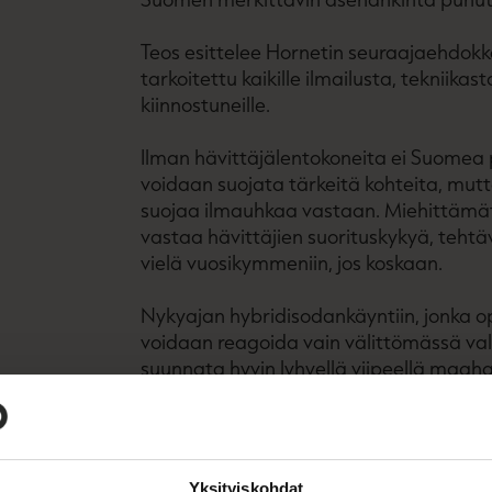
Teos esittelee Hornetin seuraajaehdokka
tarkoitettu kaikille ilmailusta, teknii
kiinnostuneille.
Ilman hävittäjälentokoneita ei Suomea
voidaan suojata tärkeitä kohteita, mutt
suojaa ilmauhkaa vastaan. Miehittämä
vastaa hävittäjien suorituskykyä, teht
vielä vuosikymmeniin, jos koskaan.
Nykyajan hybridisodankäyntiin, jonka o
voidaan reagoida vain välittömässä valm
suunnata hyvin lyhyellä viipeellä maa
siihen nopein tapa.
Nykyinen Ilmavoimien Boeing F/A-18C/D
vuosina 20252030. Sen vuoksi puolustus
Yksityiskohdat