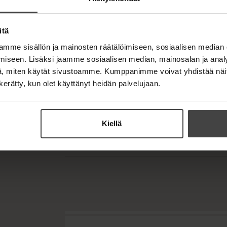
korvaamiseen tähtäävän hankkeen, jonka 
ruotsalainen Saab JAS 39E/F Gripen, brit
Eurofighter Typhoon, ranskalainen Dass
itä
Martin F-35 Lightning II ja Boeing F/A-
mme sisällön ja mainosten räätälöimiseen, sosiaalisen median
iseen. Lisäksi jaamme sosiaalisen median, mainosalan ja analy
Sotilasilmailutoimittaja Pentti Perttula k
, miten käytät sivustoamme. Kumppanimme voivat yhdistää näitä t
merkittävästä hankkeesta käytävä kesk
n kerätty, kun olet käyttänyt heidän palvelujaan.
tällä hetkellä on helposti saatavissa.
Kiellä
Kirjan tiedot