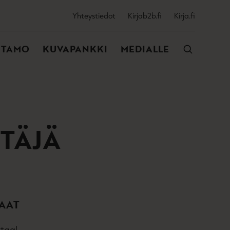
SSIJAINEN
Yhteystiedot
Kirjab2b.fi
Kirja.fi
VALIKKO
NTAMO
KUVAPANKKI
MEDIALLE
TTÄJÄ
AAT
taa!