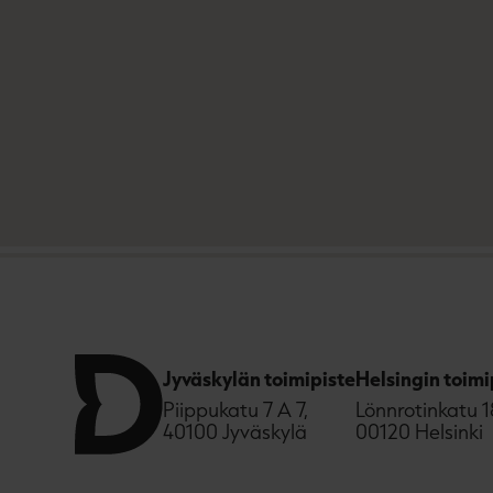
Jyväskylän toimipiste
Helsingin toimi
Piippukatu 7 A 7,
Lönnrotinkatu 1
40100 Jyväskylä
00120 Helsinki