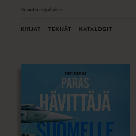
TOISSIJAINEN
Hyppää
Haluatko kirjailijaksi?
sisältöön
PÄÄVALIKKO
KIRJAT
TEKIJÄT
KATALOGIT