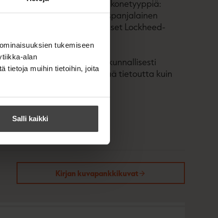
ehdokkaiksi valikoitui viisi konetyyppiä:
tiläis-saksalais-italialais-espanjalainen
ault Rafale sekä amerikkalaiset Lockheed-
18E/F Super Hornet.
 ominaisuuksien tukemiseen
tiikka-alan
irjoitti teoksen, koska yhteiskunnallisesti
ietoja muihin tietoihin, joita
ustelu ansaitsee selkeämpää tietoutta kuin
Salli kaikki
Kirjan kuvapankkikuvat