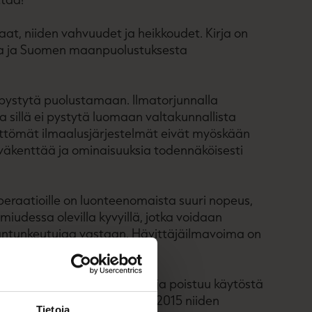
at, niiden vahvuudet ja heikkoudet. Kirja on
kasta ja Suomen maanpuolustuksesta
 pystytä puolustamaan. Ilmatorjunnalla
a sillä ei pystytä luomaan valtakunnallista
ttömät ilmaalusjärjestelmät eivät myöskään
äväkenttää ja ominaisuuksia todennäköisesti
peraatioille on luonteenomaista suuri nopeus,
iudessa olevilla kyvyillä, jotka voidaan
hantunkeutujaa vastaan. Hävittäjäilmavoima on
 Hornet -kalusto vanhenee ja poistuu käytöstä
ministeriö käynnisti vuonna 2015 niiden
Tietoja