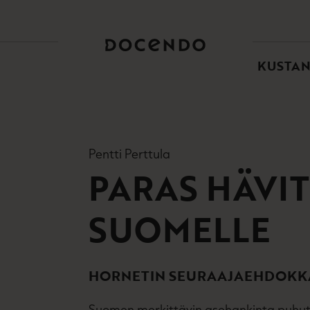
TOI
PÄÄ
KUSTA
Pentti Perttula
PARAS HÄVI
SUOMELLE
HORNETIN SEURAAJAEHDOKK
Suomen merkittävin asehankinta puhut