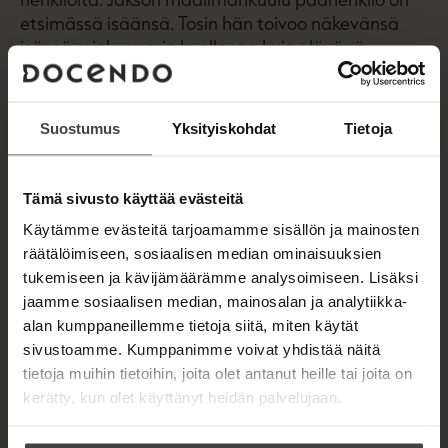
etsimässä isäänsä. Tosin hän toivoo näkevänsä
isänsä mieluummin kuolleena kuin elävänä.
Thomas Rydahlin loistava kirjoitustyyli asettaa
hänen kirjansa aivan uuteen genreen, niitä voi
Suostumus
Yksityiskohdat
Tietoja
hyvällä syyllä kutsua kaunokirjallisiksi dekkareiksi.
Tämä sivusto käyttää evästeitä
Kirjan tiedot
Käytämme evästeitä tarjoamamme sisällön ja mainosten
räätälöimiseen, sosiaalisen median ominaisuuksien
tukemiseen ja kävijämäärämme analysoimiseen. Lisäksi
jaamme sosiaalisen median, mainosalan ja analytiikka-
Kirjan kuvapankkikuvat
alan kumppaneillemme tietoja siitä, miten käytät
sivustoamme. Kumppanimme voivat yhdistää näitä
tietoja muihin tietoihin, joita olet antanut heille tai joita on
kerätty, kun olet käyttänyt heidän palvelujaan.
MUUT TEOKSET