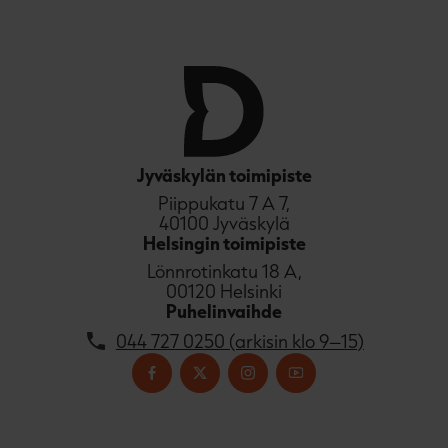
Jyväskylän toimipiste
Piippukatu 7 A 7,
40100 Jyväskylä
Helsingin toimipiste
Lönnrotinkatu 18 A,
00120 Helsinki
Puhelinvaihde
044 727 0250 (arkisin klo 9–15)