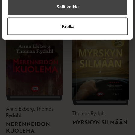
Salli kaikki
Kiellä
Anna Ekberg, Thomas
Thomas Rydahl
Rydahl
MYRSKYN SILMÄÄN
MERENNEIDON
KUOLEMA