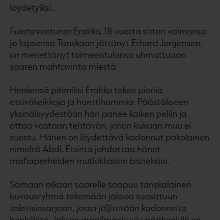
löydetyiksi.
Fuerteventuran Erakko, 18 vuotta sitten vaimonsa
ja lapsensa Tanskaan jättänyt Erhard Jorgensen,
on menettänyt toimeentulonsa uhmattuaan
saaren mahtavinta miestä.
Henkensä pitimiksi Erakko tekee pieniä
etsiväkeikkoja ja hanttihommia. Päästäkseen
yksinäisyydestään hän panee kaiken peliin ja
ottaa vastaan tehtävän, johon kukaan muu ei
suostu. Hänen on löydettävä kadonnut pakolainen
nimeltä Abdi. Etsintä johdattaa hänet
mafiaperheiden mutkikkaisiin bisneksiin.
Samaan aikaan saarelle saapuu tanskalainen
kuvausryhmä tekemään jaksoa suosittuun
televisiosarjaan, jossa jäljitetään kadonneita
henkilöitä. Jakson maailmankuulu päähenkilö on