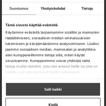
e
a
u
a
u
Suostumus
Yksityiskohdat
Tietoja
t
a
u
e
Lue lisää tekijästä
u
P
t
e
e
u
e
n
t
Tämä sivusto käyttää evästeitä
t
e
v
e
e
n
Käytämme evästeitä tarjoamamme sisällön ja mainosten
r
ä
e
J
v
räätälöimiseen, sosiaalisen median ominaisuuksien
l
a
n
ä
i
tukemiseen ja kävijämäärämme analysoimiseen. Lisäksi
m
v
l
l
e
jaamme sosiaalisen median, mainosalan ja analytiikka-
ä
i
s
e
alan kumppaneillemme tietoja siitä, miten käytät
l
l
h
sivustoamme. Kumppanimme voivat yhdistää näitä
i
e
t
l
tietoja muihin tietoihin, joita olet antanut heille tai joita on
h
e
e
t
kerätty, kun olet käyttänyt heidän palvelujaan.
e
h
e
n
t
e
e
n
Salli kaikki
e
n
Kiellä