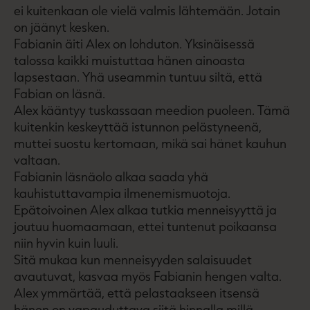
ei kuitenkaan ole vielä valmis lähtemään. Jotain
on jäänyt kesken.
Fabianin äiti Alex on lohduton. Yksinäisessä
talossa kaikki muistuttaa hänen ainoasta
lapsestaan. Yhä useammin tuntuu siltä, että
Fabian on läsnä.
Alex kääntyy tuskassaan meedion puoleen. Tämä
kuitenkin keskeyttää istunnon pelästyneenä,
muttei suostu kertomaan, mikä sai hänet kauhun
valtaan.
Fabianin läsnäolo alkaa saada yhä
kauhistuttavampia ilmenemismuotoja.
Epätoivoinen Alex alkaa tutkia menneisyyttä ja
joutuu huomaamaan, ettei tuntenut poikaansa
niin hyvin kuin luuli.
Sitä mukaa kun menneisyyden salaisuudet
avautuvat, kasvaa myös Fabianin hengen valta.
Alex ymmärtää, että pelastaakseen itsensä
hänen on vapauduttava siitä hinnalla millä