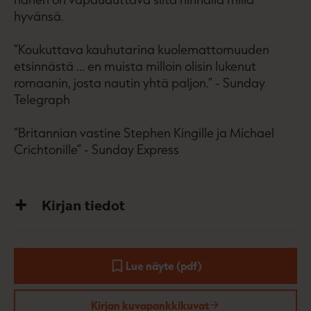
hyvänsä.
”Koukuttava kauhutarina kuolemattomuuden
etsinnästä ... en muista milloin olisin lukenut
romaanin, josta nautin yhtä paljon.” - Sunday
Telegraph
”Britannian vastine Stephen Kingille ja Michael
Crichtonille” - Sunday Express
Kirjan tiedot
Lue näyte (pdf)
A
u
k
Kirjan kuvapankkikuvat
e