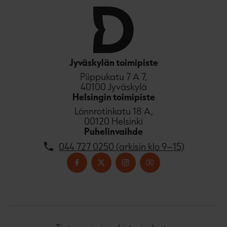
Jyväskylän toimipiste
Piippukatu 7 A 7,
40100 Jyväskylä
Helsingin toimipiste
Lönnrotinkatu 18 A,
00120 Helsinki
Puhelinvaihde
044 727 0250 (arkisin klo 9–15)