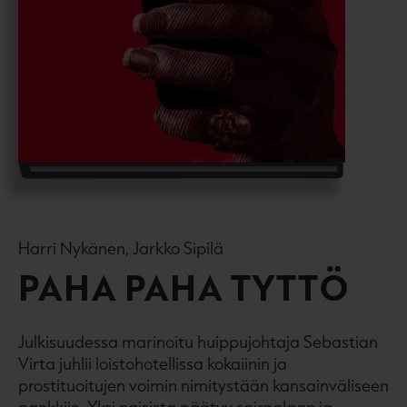
Harri Nykänen, Jarkko Sipilä
PAHA PAHA TYTTÖ
Julkisuudessa marinoitu huippujohtaja Sebastian
Virta juhlii loistohotellissa kokaiinin ja
prostituoitujen voimin nimitystään kansainväliseen
pankkiin. Yksi naisista päätyy sairaalaan ja