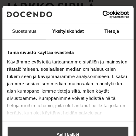
JARKKO SIPILÄ
a
u
a
u
u
t
u
e
JARKKO SIPILÄ
t
e
Suostumus
Yksityiskohdat
Tietoja
e
n
Lue lisää tekijästä
J
e
v
a
n
ä
r
Tämä sivusto käyttää evästeitä
v
k
l
ä
k
Käytämme evästeitä tarjoamamme sisällön ja mainosten
i
o
l
l
räätälöimiseen, sosiaalisen median ominaisuuksien
S
i
e
i
tukemiseen ja kävijämäärämme analysoimiseen. Lisäksi
l
h
p
jaamme sosiaalisen median, mainosalan ja analytiikka-
O
O
e
i
t
alan kumppaneillemme tietoja siitä, miten käytät
l
h
h
h
e
ä
sivustoamme. Kumppanimme voivat yhdistää näitä
t
i
i
e
e
tietoja muihin tietoihin, joita olet antanut heille tai joita on
n
t
t
e
kerätty, kun olet käyttänyt heidän palvelujaan.
a
a
n
k
k
u
u
Salli kaikki