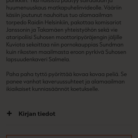
huumenuuskaus matkapuhelinvideolle. Vääriin
käsiin joutunut nauhoitus tuo alamaailman
torpedo Raidin Helsinkiin, pakottaa komisariot
Janssonin ja Takamäen yhteistyöhön sekä vie
ataripoliisi Suhosen moottoripyöräjengin jäljille
Kuviota sekoittaa niin pornokauppias Sundman
kuin rikosten maailmasta eroon pyrkivä Suhosen
lapsuudenkaveri Salmela.
Paha paha tyttö pyörittää kovaa kovaa peliä. Se
panee vanhat kaveruussuhteet ja alamaailman
ikiaikaiset kunniasäännöt koetukselle.
Kirjan tiedot