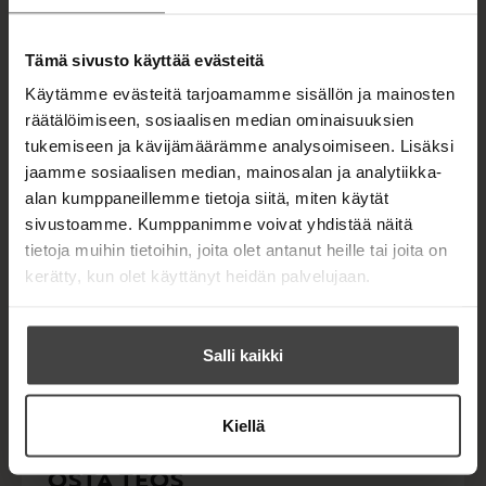
valokuvat. Kirja on isotekstinen.
Nyt kulkee halki korpimaan
Tämä sivusto käyttää evästeitä
Jumalan lapsen tie,
Käytämme evästeitä tarjoamamme sisällön ja mainosten
vaan päivän matkan kerrallaan
räätälöimiseen, sosiaalisen median ominaisuuksien
se kotiin täältä vie.
tukemiseen ja kävijämäärämme analysoimiseen. Lisäksi
jaamme sosiaalisen median, mainosalan ja analytiikka-
Anna-Maija Raittila
alan kumppaneillemme tietoja siitä, miten käytät
sivustoamme. Kumppanimme voivat yhdistää näitä
tietoja muihin tietoihin, joita olet antanut heille tai joita on
Kirjan tiedot
kerätty, kun olet käyttänyt heidän palvelujaan.
Salli kaikki
Kirjan kuvapankkikuvat
Kiellä
OSTA TEOS