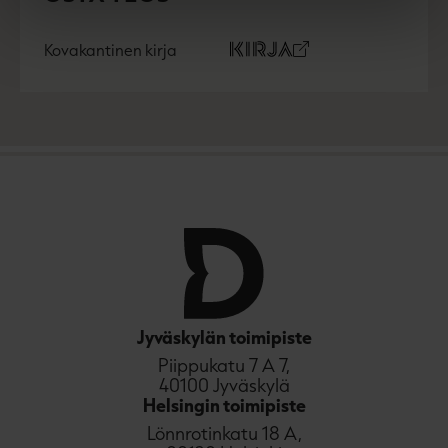
Kovakantinen kirja
O
K
s
i
t
r
a
j
a
.
f
i
A
u
k
e
a
a
Jyväskylän toimipiste
u
Piippukatu 7 A 7,
u
40100 Jyväskylä
t
Helsingin toimipiste
e
Lönnrotinkatu 18 A,
e