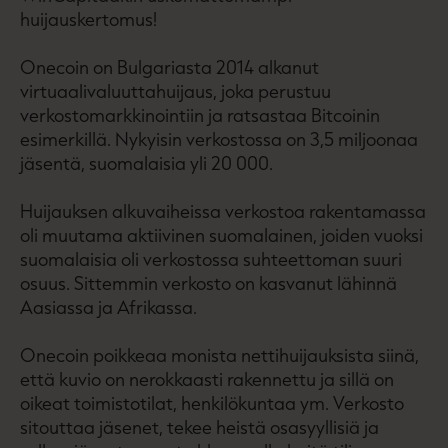
huijauskertomus!
Onecoin on Bulgariasta 2014 alkanut
virtuaalivaluuttahuijaus, joka perustuu
verkostomarkkinointiin ja ratsastaa Bitcoinin
esimerkillä. Nykyisin verkostossa on 3,5 miljoonaa
jäsentä, suomalaisia yli 20 000.
Huijauksen alkuvaiheissa verkostoa rakentamassa
oli muutama aktiivinen suomalainen, joiden vuoksi
suomalaisia oli verkostossa suhteettoman suuri
osuus. Sittemmin verkosto on kasvanut lähinnä
Aasiassa ja Afrikassa.
Onecoin poikkeaa monista nettihuijauksista siinä,
että kuvio on nerokkaasti rakennettu ja sillä on
oikeat toimistotilat, henkilökuntaa ym. Verkosto
sitouttaa jäsenet, tekee heistä osasyyllisiä ja