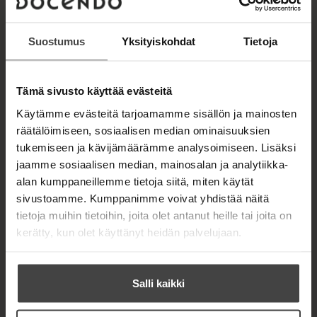
aiheesta vilkasta keskustelua, ja hän on myös
osallistunut muutamiin värväystilaisuuksiin.
Järvinen vertailee kirjassa myös WinCapitaa ja
Suostumus
Yksityiskohdat
Tietoja
käsittelee muitakin virtuaalivaluuttahuijauksia ja
kertoo perusasioita myös oikeista
kryptovaluutoista, kuten Bitcoinista.
Tämä sivusto käyttää evästeitä
Käytämme evästeitä tarjoamamme sisällön ja mainosten
Tietokirjailija, tietotekniikka-asiantuntija ja
räätälöimiseen, sosiaalisen median ominaisuuksien
kolumnisti Petteri Järvinen (s. 1962) on kirjoittanut
tukemiseen ja kävijämäärämme analysoimiseen. Lisäksi
yli kolmekymmentä kirjaa tietotekniikasta ja
jaamme sosiaalisen median, mainosalan ja analytiikka-
tietoturvasta.
alan kumppaneillemme tietoja siitä, miten käytät
sivustoamme. Kumppanimme voivat yhdistää näitä
tietoja muihin tietoihin, joita olet antanut heille tai joita on
Kirjan tiedot
kerätty, kun olet käyttänyt heidän palvelujaan.
Salli kaikki
Kirjan kuvapankkikuvat