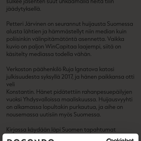
sulkee jäsenten suut uhkaamalla heitä tilin
jäädytyksellä.
Petteri Järvinen on seurannut huijausta Suomessa
alusta lähtien ja hämmästellyt niin median kuin
poliisinkin välinpitämätöntä asennetta. Vaikka
kuvio on paljon WinCapitaa laajempi, siitä on
käsitelty mediassa todella vähän.
Verkoston päähenkilö Ruja Ignatova katosi
julkisuudesta syksyllä 2017, ja hänen paikkansa otti
veli
Konstantin. Hänet pidätettiin rahanpesuepäilyjen
vuoksi Yhdysvalloissa maaliskuussa. Huijausvyyhti
on alkamassa lopultakin purkautua, ja aihe on
nousemassa uutisiin myös Suomessa.
Kirjassa käydään läpi Suomen tapahtumat
huijauksen tiimoilta. Järvisen blogissa on käyty