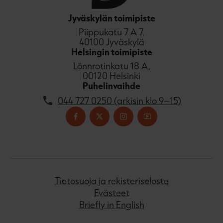
Jyväskylän toimipiste
Piippukatu 7 A 7,
40100 Jyväskylä
Helsingin toimipiste
Lönnrotinkatu 18 A,
00120 Helsinki
Puhelinvaihde
044 727 0250 (arkisin klo 9–15)
Tietosuoja ja rekisteriseloste
Evästeet
Briefly in English