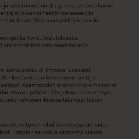
n ja arkistomateriaaliin perustuva teos kuvaa,
alentäjiä ja kuinka heidät komennettiin
etkillä, kesän 1944 suurhyökkäyksen alla.
entäjät kertovat koulutuksesta,
ä ensimmäisistä sotalennoistaan ja
ti uutta sotaa, oli ilmassa runsaasti
tiin lentämisen alkeita kuumeisesti ja
en pääsyä. Asemasodan aikana ilmatoimintaa oli
turhauttavan pitkäksi. Ongelmana olivat myös
t sekä vähäinen ilmataisteluharjoitusten
miudet valtavien vihollishävittäjäpartioiden
iset. Karjalan taivaalla käynnistyi ankara