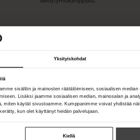
selviytymiskamppailu.
Kirjan tiedot
Yksityiskohdat
itä
OSTA TEOS
mme sisällön ja mainosten räätälöimiseen, sosiaalisen median
iseen. Lisäksi jaamme sosiaalisen median, mainosalan ja analy
, miten käytät sivustoamme. Kumppanimme voivat yhdistää näitä t
Pehmeäkantinen kirja
n kerätty, kun olet käyttänyt heidän palvelujaan.
O
K
s
i
E-kirja / epub2
K
B
t
r
u
o
a
j
Kiellä
u
o
a