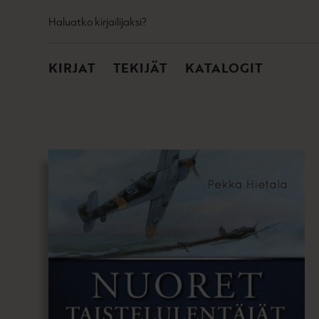
TOISSIJAINEN
Hyppää
Haluatko kirjailijaksi?
sisältöön
PÄÄVALIKKO
KIRJAT
TEKIJÄT
KATALOGIT