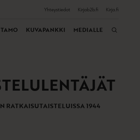
SSIJAINEN
Yhteystiedot
Kirjab2b.fi
Kirja.fi
VALIKKO
NTAMO
KUVAPANKKI
MEDIALLE
STELULENTÄJÄT
N RATKAISUTAISTELUISSA 1944