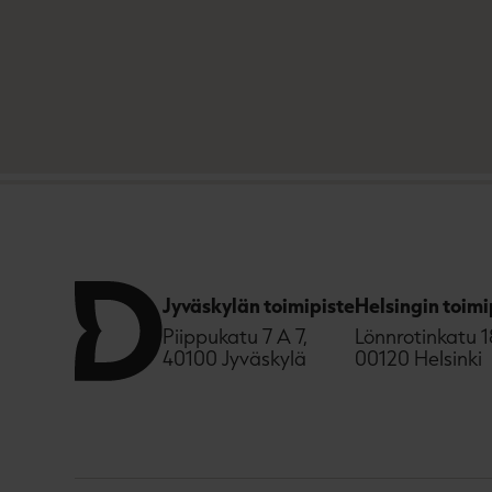
Jyväskylän toimipiste
Helsingin toimi
Piippukatu 7 A 7,
Lönnrotinkatu 1
40100 Jyväskylä
00120 Helsinki