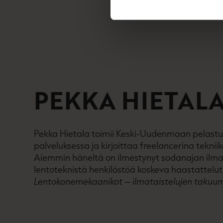
PEKKA HIETAL
Pekka Hietala toimii Keski-Uudenmaan pelastu
palveluksessa ja kirjoittaa freelancerina tekniik
Aiemmin häneltä on ilmestynyt sodanajan ilm
lentoteknistä henkilöstöä koskeva haastattelu
Lentokonemekaanikot – ilmataistelujen takuum