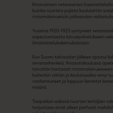
Ilmavoimien veteraanien haastatteluihi
kuinka nuorista pojista koulutettiin sot
rintamalaivueisiin jatkosodan ratkaisuh
Vuosina 1920-1923 syntyneet veteraanil
sopeutumisesta laivuepalvelukseen sek
ilmataistelukokemuksistaan.
Kun Suomi talvisodan jälkeen ajautui koh
revanssihenkeä. Ilmasotakoulussa opetel
toivottiin hartaasti rintamalaivueese
kuitenkin vähän ja koulutusaika venyi 
vanhentuneet ja loppuun lennetyt konee
määrä.
Tosipaikan edessä nuorten lentäjien val
torjuntaan eivät olleet parhaat mahdoll