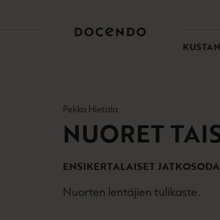
TOI
PÄÄ
KUSTA
Pekka Hietala
NUORET TAI
ENSIKERTALAISET JATKOSODA
Nuorten lentäjien tulikaste.