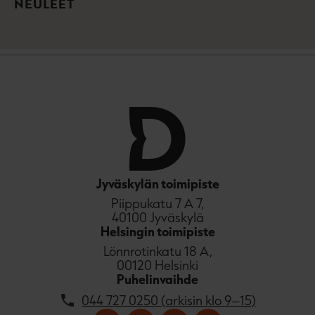
NEULEET
t
e
e
n
Jyväskylän toimipiste
Piippukatu 7 A 7,
40100 Jyväskylä
Helsingin toimipiste
Lönnrotinkatu 18 A,
00120 Helsinki
Puhelinvaihde
044 727 0250 (arkisin klo 9–15)