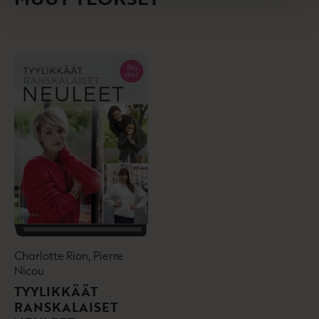
l
a
e
t
A
u
k
e
a
a
u
u
t
e
e
n
v
ä
l
Charlotte Rion, Pierre
i
Nicou
l
TYYLIKKÄÄT
e
RANSKALAISET
h