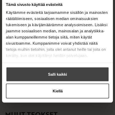
mallitilkkujen neulomiseen.
Tämä sivusto käyttää evästeitä
Käytämme evästeitä tarjoamamme sisällön ja mainosten
räätälöimiseen, sosiaalisen median ominaisuuksien
Kirjan tiedot
tukemiseen ja kävijämäärämme analysoimiseen. Lisäksi
jaamme sosiaalisen median, mainosalan ja analytiikka-
alan kumppaneillemme tietoja siitä, miten käytät
sivustoamme. Kumppanimme voivat yhdistää näitä
Kirjan kuvapankkikuvat
tietoja muihin tietoihin, joita olet antanut heille tai joita on
kerätty, kun olet käyttänyt heidän palvelujaan.
OSTA TEOS
Salli kaikki
E-kirja / epub3
K
B
u
o
Kiellä
u
o
n
k
t
b
MUUT TEOKSET
e
e