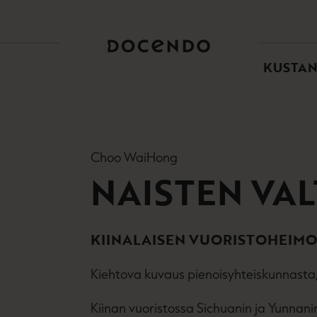
TOI
PÄÄ
KUSTA
Choo WaiHong
NAISTEN VA
KIINALAISEN VUORISTOHEIM
Kiehtova kuvaus pienoisyhteiskunnasta, j
Kiinan vuoristossa Sichuanin ja Yunnan