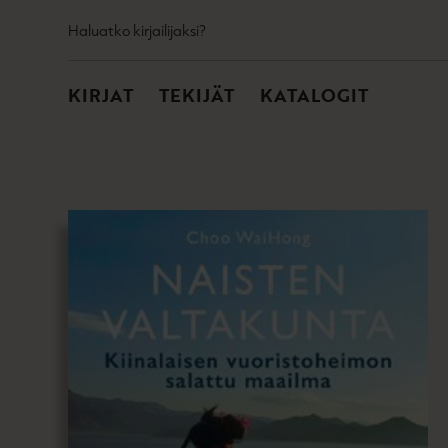
TOISSIJAINEN
Hyppää
Haluatko kirjailijaksi?
sisältöön
PÄÄVALIKKO
KIRJAT
TEKIJÄT
KATALOGIT