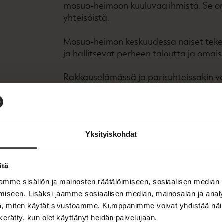
mosuo-heimoon kuuluvaa ihmistä. Se on 
yhteisöistä.
Mosuo-heimon keskuudessa naiset teke
ja hallitsevat perheen taloutta ja omais
Rakkauselämässä ja parisuhteissakin valta
tunneta, vaan jokainen nainen voi ottaa
rakastajaa kuin haluaa.
Modernin teknologian ja kasvavan turis
Yksityiskohdat
muistuttava heimokulttuuri on kuitenki
itä
Kirjan tiedot
mme sisällön ja mainosten räätälöimiseen, sosiaalisen median
iseen. Lisäksi jaamme sosiaalisen median, mainosalan ja analy
, miten käytät sivustoamme. Kumppanimme voivat yhdistää näitä t
n kerätty, kun olet käyttänyt heidän palvelujaan.