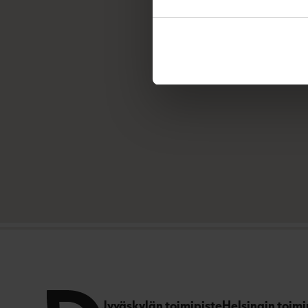
Jyväskylän toimipiste
Helsingin toimi