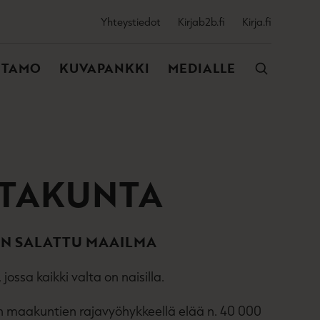
SSIJAINEN
Yhteystiedot
Kirjab2b.fi
Kirja.fi
VALIKKO
NTAMO
KUVAPANKKI
MEDIALLE
LTAKUNTA
ON SALATTU MAAILMA
ossa kaikki valta on naisilla.
in maakuntien rajavyöhykkeellä elää n. 40 000