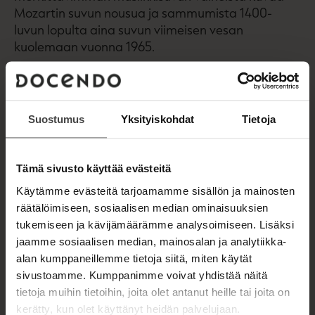
Mozartin suvun nousua ja sammumista 1400-
luvun lopulta aina suvun viimeisen vesan
kuolemaan vuonna 1965.
Pääpaino on Wolfgang Amadeus Mozartissa
(1756-1791), jonka kehitystä lapsineroksi isän
tiukassa kasvatuksessa sekä viimeisiä vuosia
Suostumus
Yksityiskohdat
Tietoja
palavasti rakastamansa Constanzen rinnalla
kuvataan kiinnostavasti ja monipuolisesti.
Tämä sivusto käyttää evästeitä
Mozartin suvun elämäntarinoista löytyy nousuja ja
Käytämme evästeitä tarjoamamme sisällön ja mainosten
laskuja, vehkeilyjä ja viettelyksiä. Lemster siteeraa
räätälöimiseen, sosiaalisen median ominaisuuksien
mm. Wolfgangin kirjeenvaihtoa, josta löytyy
tukemiseen ja kävijämäärämme analysoimiseen. Lisäksi
reippaan ronskejakin kirjeitä.
jaamme sosiaalisen median, mainosalan ja analytiikka-
alan kumppaneillemme tietoja siitä, miten käytät
Erityisen mielenkiintoisia ovat kuvaukset Leopold-
sivustoamme. Kumppanimme voivat yhdistää näitä
isän ja ihmelapsien Wolfgangin ja Nannerlen
tietoja muihin tietoihin, joita olet antanut heille tai joita on
konserttikiertueista ajan merkittäviin musiikin
kerätty, kun olet käyttänyt heidän palvelujaan.