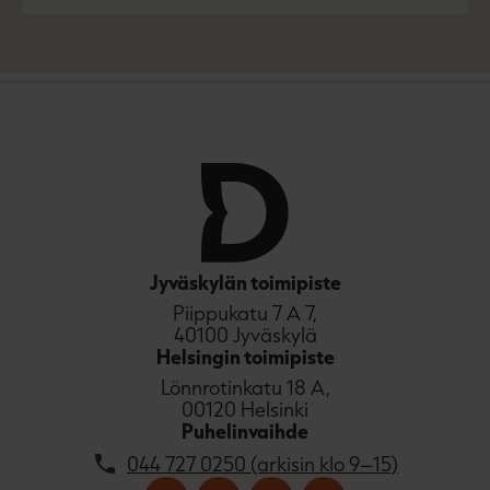
u
o
u
o
n
k
t
b
e
e
l
a
e
t
A
u
k
e
a
a
Jyväskylän toimipiste
u
Piippukatu 7 A 7,
u
40100 Jyväskylä
t
Helsingin toimipiste
e
Lönnrotinkatu 18 A,
e
00120 Helsinki
n
Puhelinvaihde
v
ä
044 727 0250 (arkisin klo 9–15)
l