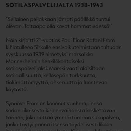
SOTILASPALVELIJALTA 1938-1943
"Sellainen peijakkaan jämpti päällikkö tuntui
olevan. Taitaapa olla kovat hommat edessä!"
Näin kirjoitti 21-vuotias Paul Einar Rafael From
kihlatulleen Sirkalle ensivaikutelmistaan tultuaan
syyskuussa 1939 nimetyksi marsalkka
Mannerheimin henkilökohtaiseksi
sotilaspalvelijaksi. Marski vaati alaisiltaan
sotilaallisuutta, kellosepän tarkkuutta,
tinkimättömyyttä, ahkeruutta ja luontevaa
käytöstä.
Synnöve From on koonnut vanhempiensa
sodanaikaisesta kirjeenvaihdosta koskettavan
tarinan, joka auttaa ymmärtämään sukupolvea,
jonka täytyi panna itsensä täydellisesti likoon