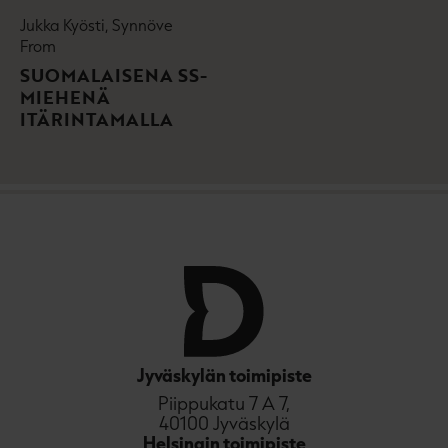
l
Jukka Kyösti, Synnöve
e
From
h
SUOMALAISENA SS-
t
MIEHENÄ
e
ITÄRINTAMALLA
e
n
Jyväskylän toimipiste
Piippukatu 7 A 7,
40100 Jyväskylä
Helsingin toimipiste