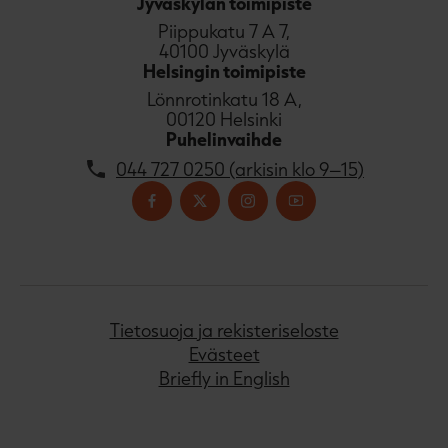
Jyväskylän toimipiste
Piippukatu 7 A 7,
40100 Jyväskylä
Helsingin toimipiste
Lönnrotinkatu 18 A,
00120 Helsinki
Puhelinvaihde
044 727 0250 (arkisin klo 9–15)
Tietosuoja ja rekisteriseloste
Evästeet
Briefly in English