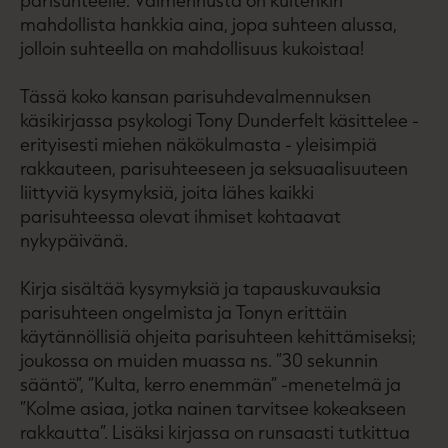
mahdollista hankkia aina, jopa suhteen alussa,
jolloin suhteella on mahdollisuus kukoistaa!
Tässä koko kansan parisuhdevalmennuksen
käsikirjassa psykologi Tony Dunderfelt käsittelee -
erityisesti miehen näkökulmasta - yleisimpiä
rakkauteen, parisuhteeseen ja seksuaalisuuteen
liittyviä kysymyksiä, joita lähes kaikki
parisuhteessa olevat ihmiset kohtaavat
nykypäivänä.
Kirja sisältää kysymyksiä ja tapauskuvauksia
parisuhteen ongelmista ja Tonyn erittäin
käytännöllisiä ohjeita parisuhteen kehittämiseksi;
joukossa on muiden muassa ns. ”30 sekunnin
sääntö”, ”Kulta, kerro enemmän” -menetelmä ja
”Kolme asiaa, jotka nainen tarvitsee kokeakseen
rakkautta”. Lisäksi kirjassa on runsaasti tutkittua