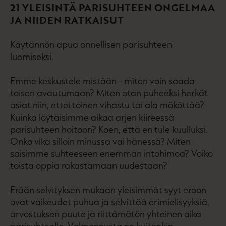
21 YLEISINTÄ PARISUHTEEN ONGELMAA
JA NIIDEN RATKAISUT
Käytännön apua onnellisen parisuhteen
luomiseksi.
Emme keskustele mistään - miten voin saada
toisen avautumaan? Miten otan puheeksi herkät
asiat niin, ettei toinen vihastu tai ala mököttää?
Kuinka löytäisimme aikaa arjen kiireessä
parisuhteen hoitoon? Koen, että en tule kuulluksi.
Onko vika silloin minussa vai hänessä? Miten
saisimme suhteeseen enemmän intohimoa? Voiko
toista oppia rakastamaan uudestaan?
Erään selvityksen mukaan yleisimmät syyt eroon
ovat vaikeudet puhua ja selvittää erimielisyyksiä,
arvostuksen puute ja riittämätön yhteinen aika
parisuhteelle. Valmennusta on kuitenkin