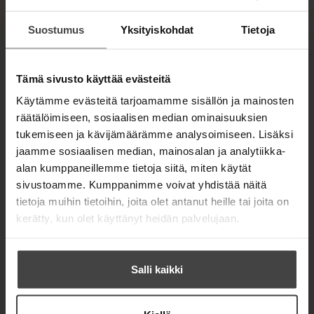
Suostumus
Yksityiskohdat
Tietoja
Kirjan kuvapankkikuvat
Tämä sivusto käyttää evästeitä
Käytämme evästeitä tarjoamamme sisällön ja mainosten
OSTA TEOS
räätälöimiseen, sosiaalisen median ominaisuuksien
tukemiseen ja kävijämäärämme analysoimiseen. Lisäksi
Kovakantinen kirja
jaamme sosiaalisen median, mainosalan ja analytiikka-
O
K
alan kumppaneillemme tietoja siitä, miten käytät
s
i
sivustoamme. Kumppanimme voivat yhdistää näitä
t
r
tietoja muihin tietoihin, joita olet antanut heille tai joita on
a
j
a
kerätty, kun olet käyttänyt heidän palvelujaan.
.
f
i
Salli kaikki
A
u
TONY DUNDERFELT
k