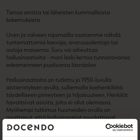
Tietoa omista tai läheisten kummallisista
kokemuksista.
Unen ja valveen rajamailla saatamme nähdä
tuntemattomia kasvoja, avaruusolentoja tai
outoja maisemia. Suru voi aiheuttaa
hallusinaatioita - moni leski kertoo tunnistavansa
edesmenneen puolisonsa läsnäolon.
Hallusinaatioita on tutkittu jo 1950-luvulla
aistieristyksen avulla, sulkemalla koehenkilöitä
täydelliseen pimeyteen ja hiljaisuuteen. Henkilöt
havaitsivat asioita, joita ei ollut olemassa.
Myöhempi tutkimus huumeiden avulla on
osoittanut, että hallusinaatiot noudattavat
systematiikkaa; samanlaiset harha-aistimukset
toistuvat.