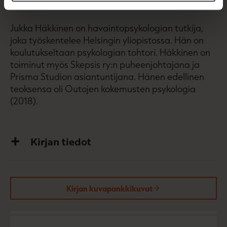
ajatellaan.
Jukka Häkkinen on havaintopsykologian tutkija,
joka työskentelee Helsingin yliopistossa. Hän on
koulutukseltaan psykologian tohtori. Häkkinen on
toiminut myös Skepsis ry:n puheenjohtajana ja
Prisma Studion asiantuntijana. Hänen edellinen
teoksensa oli Outojen kokemusten psykologia
(2018).
Kirjan tiedot
Kirjan kuvapankkikuvat