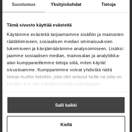
Suostumus
Yksityiskohdat
Tietoja
Hallusinaatiot liitetään helposti vaikeisiin
sairauksiin ja mielenterveyden järkkymiseen. Näin
ei kuitenkaan aina ole. Stressi, unenpuute tai suru
Tämä sivusto käyttää evästeitä
läheisen kuolemasta voivat aiheuttaa
voimakkaita aistiharhoja. Myös täysin
Käytämme evästeitä tarjoamamme sisällön ja mainosten
selväjärkiset näkövammaiset saattavat nähdä
räätälöimiseen, sosiaalisen median ominaisuuksien
huoneeseen ilmaantuvia ihmisiä, eläimiä ja
tukemiseen ja kävijämäärämme analysoimiseen. Lisäksi
esineitä.
jaamme sosiaalisen median, mainosalan ja analytiikka-
alan kumppaneillemme tietoja siitä, miten käytät
Hallusinaatiot paljastavat, kuinka aivot
sivustoamme. Kumppanimme voivat yhdistää näitä
käsittelevät visuaalista tietoa. Näköaisti ei ole
tietoja muihin tietoihin, joita olet antanut heille tai joita on
kamera, joka tallentaa maailmaa, vaan
kerätty, kun olet käyttänyt heidän palvelujaan.
todellisuutta rakentava mekanismi, joka
muodostaa visuaalisen kokemusmaailman. Tätä
aivojen virtuaalitodellisuutta ei arkipäivässä
Salli kaikki
huomaa, mutta hallusinaatiot paljastavat sen
olemassaolon. Arkisen havaintomaailman ja
Kiellä
hallusinaatioiden raja ei ole niin selkeä kuin usein