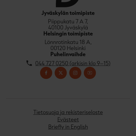
Jyväskylän toimipiste
Piippukatu 7 A 7,
40100 Jyväskylä
Helsingin toimipiste
Lönnrotinkatu 18 A,
00120 Helsinki
Puhelinvaihde
044 727 0250 (arkisin klo 9–15)
Tietosuoja ja rekisteriseloste
Evästeet
Briefly in English