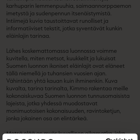
karhuparin lemmenpuuhia, saimaannorppaemon
imetystä ja sudenpennun itsenäistymistä.
Intiimejä kuvia taustoittavat runolliset ja
informatiiviset tekstit, jotka syventävät kunkin
eläinlajin tarinaa.
Lähes koskemattomassa luonnossa voimme
kuvitella, miten metsot, kuukkelit ja lukuisat
Suomen luonnon ikoniset eläinlajit ovat eläneet
tällä niemellä jo tuhansien vuosien ajan.
Vähintään yhtä kauan kuin ihminenkin. Kuva
kuvalta, tarina tarinalta, Kimmo rakentaa meille
kokonaiskuvaa Suomen luonnon tunnusomaisista
lajeista, jotka yhdessä muodostavat
monimuotoisen kokonaisuuden, ravintoketjun,
jonka jokainen osa on elintärkeä.
Metsä elää on myös kuvallinen aikamatka, joka