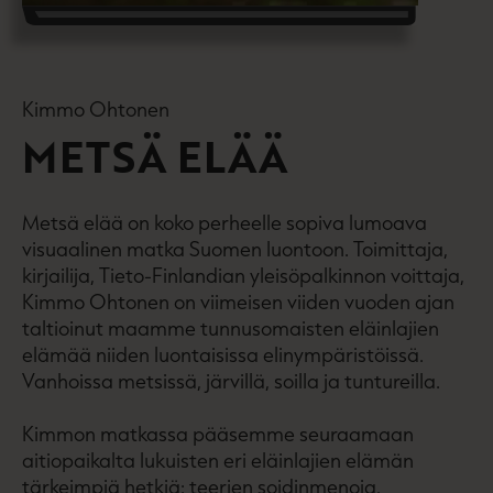
Kimmo Ohtonen
METSÄ ELÄÄ
Metsä elää on koko perheelle sopiva lumoava
visuaalinen matka Suomen luontoon. Toimittaja,
kirjailija, Tieto-Finlandian yleisöpalkinnon voittaja,
Kimmo Ohtonen on viimeisen viiden vuoden ajan
taltioinut maamme tunnusomaisten eläinlajien
elämää niiden luontaisissa elinympäristöissä.
Vanhoissa metsissä, järvillä, soilla ja tuntureilla.
Kimmon matkassa pääsemme seuraamaan
aitiopaikalta lukuisten eri eläinlajien elämän
tärkeimpiä hetkiä: teerien soidinmenoja,