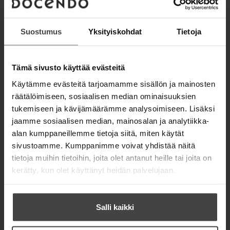
kuljettaa meidät viimeisiltä erämailta ihmisen
muokkaamille maille. Luonnontilaista luontoa on
nykyään maassamme enää pieninä murusina
Suostumus
Yksityiskohdat
Tietoja
siellä täällä. Osa lajeista on taantunut vanhojen
metsien hävitessä, osalla on ollut edellytykset
sopeutua elämään ihmisen muokkaamissa
Tämä sivusto käyttää evästeitä
ympäristöissä.
Käytämme evästeitä tarjoamamme sisällön ja mainosten
räätälöimiseen, sosiaalisen median ominaisuuksien
Tieteellisiin tutkimuksiin nojaten teos tarkastelee
tukemiseen ja kävijämäärämme analysoimiseen. Lisäksi
eri eläinlajien käyttäytymisen saloja ja pohtii
jaamme sosiaalisen median, mainosalan ja analytiikka-
niiden elämän keskeisiä asioita, kuten älykkyyttä,
alan kumppaneillemme tietoja siitä, miten käytät
sosiaalisuutta ja vanhemmuutta. Metsä elää -
sivustoamme. Kumppanimme voivat yhdistää näitä
teoksessa tapaamiemme eläinlajien kautta
tietoja muihin tietoihin, joita olet antanut heille tai joita on
pääsemme näkemään, että meidän ja muiden
kerätty, kun olet käyttänyt heidän palvelujaan.
eläinlajien eroista huolimatta meitä yhdistää
edelleen samat keskeiset asiat.
Salli kaikki
Kirjan tiedot