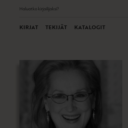
TOISSIJAINEN
Hyppää
Haluatko kirjailijaksi?
sisältöön
PÄÄVALIKKO
KIRJAT
TEKIJÄT
KATALOGIT