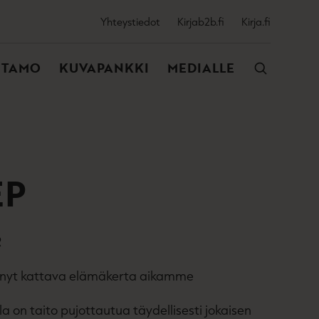
SSIJAINEN
Yhteystiedot
Kirjab2b.fi
Kirja.fi
VALIKKO
NTAMO
KUVAPANKKI
MEDIALLE
EP
R
tynyt kattava elämäkerta aikamme
la on taito pujottautua täydellisesti jokaisen