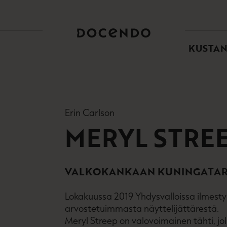
TOI
PÄÄ
KUSTA
Erin Carlson
MERYL STRE
VALKOKANKAAN KUNINGATA
Lokakuussa 2019 Yhdysvalloissa ilmes
arvostetuimmasta näyttelijättärestä.
Meryl Streep on valovoimainen tähti, jol