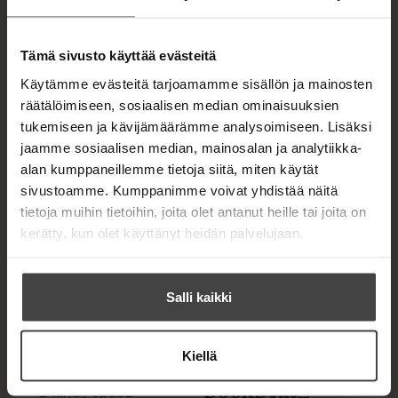
psykoanalyysia ja psykoanalyyttista
psykoterapiaa ja antaa niihin työnohjausta
Suomen Psykoanalyyttisessä yhdistyksessä ja
Tämä sivusto käyttää evästeitä
Helsingin Psykoterapiayhdistyksessä.
Käytämme evästeitä tarjoamamme sisällön ja mainosten
räätälöimiseen, sosiaalisen median ominaisuuksien
tukemiseen ja kävijämäärämme analysoimiseen. Lisäksi
Kirjan tiedot
jaamme sosiaalisen median, mainosalan ja analytiikka-
alan kumppaneillemme tietoja siitä, miten käytät
sivustoamme. Kumppanimme voivat yhdistää näitä
tietoja muihin tietoihin, joita olet antanut heille tai joita on
Kirjan kuvapankkikuvat
kerätty, kun olet käyttänyt heidän palvelujaan.
Salli kaikki
OSTA TEOS
Kiellä
Kovakantinen kirja
O
K
s
i
E-kirja / epub2