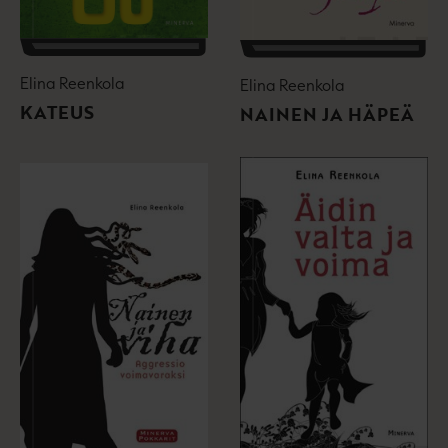
i
l
l
i
e
l
h
e
Elina Reenkola
Elina Reenkola
t
h
e
KATEUS
NAINEN JA HÄPEÄ
t
e
e
n
e
n