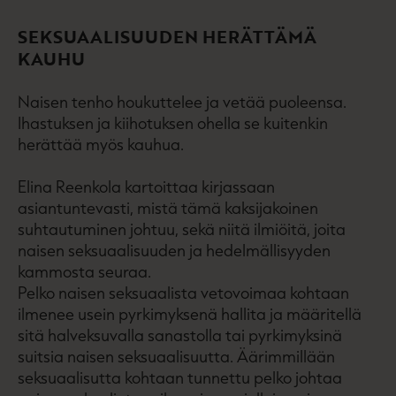
SEKSUAALISUUDEN HERÄTTÄMÄ
KAUHU
Naisen tenho houkuttelee ja vetää puoleensa.
Ihastuksen ja kiihotuksen ohella se kuitenkin
herättää myös kauhua.
Elina Reenkola kartoittaa kirjassaan
asiantuntevasti, mistä tämä kaksijakoinen
suhtautuminen johtuu, sekä niitä ilmiöitä, joita
naisen seksuaalisuuden ja hedelmällisyyden
kammosta seuraa.
Pelko naisen seksuaalista vetovoimaa kohtaan
ilmenee usein pyrkimyksenä hallita ja määritellä
sitä halveksuvalla sanastolla tai pyrkimyksinä
suitsia naisen seksuaalisuutta. Äärimmillään
seksuaalisutta kohtaan tunnettu pelko johtaa