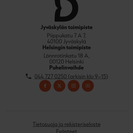
Jyväskylän toimipiste
Piippukatu 7 A 7,
40100 Jyväskylä
Helsingin toimipiste
Lönnrotinkatu 18 A,
00120 Helsinki
Puhelinvaihde
044 727 0250 (arkisin klo 9–15)
Tietosuoja ja rekisteriseloste
Evästeet