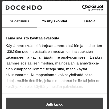
tullut tunnetuksi pelaajana, jonka persoonallisuus
on yhtä räjähtävä kuin hänen lahjakkuutensa.
Tässä kirjassa hän piirtää itse paljastavan
Suostumus
Yksityiskohdat
Tietoja
henkilökuvan miehestä, joka kentillä tunnetaan
lempinimellä El Pistolero, revolverisankari.
Tämä sivusto käyttää evästeitä
Suárez on se pelaaja, joka tervehtii fanejaan
rivoilla eleillä ja puree vastustajiansa pelikentällä.
Käytämme evästeitä tarjoamamme sisällön ja mainosten
Hän on myös se pelaaja, joka on ainoana
räätälöimiseen, sosiaalisen median ominaisuuksien
ulkomaalaisena tehnyt yli 100 maalia Ajax
tukemiseen ja kävijämäärämme analysoimiseen. Lisäksi
Amsterdamin riveissä ja ollut Liverpoolissa kauden
jaamme sosiaalisen median, mainosalan ja analytiikka-
paras maalitykki. Nykyisin Suárez pelaa
alan kumppaneillemme tietoja siitä, miten käytät
hyökkääjänä Barcelonassa ja edustaa myös
sivustoamme. Kumppanimme voivat yhdistää näitä
Uruguayn maajoukkuetta.
tietoja muihin tietoihin, joita olet antanut heille tai joita on
kerätty, kun olet käyttänyt heidän palvelujaan.
Kirja vie lukijan Suárezin kotikaupunkiin Saltoon ja
Montevideoon, missä tämä kasvoi jalkapalloilijaksi
sekä Amsterdamiin ja Liverpooliin, mistä Suárez
Salli kaikki