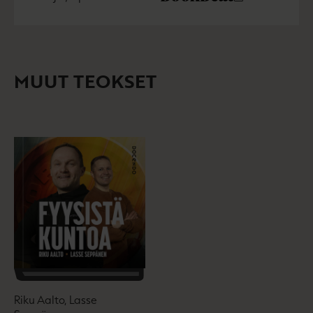
K
B
u
o
u
o
n
k
u
o
t
b
n
k
e
e
t
b
l
a
MUUT TEOKSET
e
e
e
t
l
a
A
e
t
u
A
k
u
e
k
a
e
a
a
u
a
u
u
t
u
e
t
e
e
n
e
v
n
ä
v
Riku Aalto, Lasse
l
ä