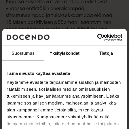
Kirjassa käsiteltävät viisi metodia edistävät
yhdessä entistäkin energisempää,
sitoutuneempaa ja tuloksekkaampaa elämää.
Tällaisen positiivisen pääoman lisääntyminen
ennaltaehkäisee monia riskitekijöitä ja lisää
yksilön tuloskuntoa. Energisenä ja motivoituneena
itse kukin on vieläkin arvokkaampi niin itselleen,
läheisilleen kuin myös vaikkapa työnantajalleen.
Suostumus
Yksityiskohdat
Tietoja
Silloin kaikki ovat voittajia!
Janne Mustonen on perustanut yrityksen nimeltä
Tämä sivusto käyttää evästeitä
Hyvinvointikoulu ja on uuden hyvinvoinnin
Käytämme evästeitä tarjoamamme sisällön ja mainosten
rakentaja reilun kahden vuosikymmenen
räätälöimiseen, sosiaalisen median ominaisuuksien
kokemuksella. Lasse Seppänen on kirjoittanut 19
tukemiseen ja kävijämäärämme analysoimiseen. Lisäksi
kirjaa hyvinvoinnista ja valmentanut yhtä monta
jaamme sosiaalisen median, mainosalan ja analytiikka-
vuotta tuloksekkaasti niin työelämän kuin huippu-
alan kumppaneillemme tietoja siitä, miten käytät
urheilun sankareita saavuttamaan päämääriään.
sivustoamme. Kumppanimme voivat yhdistää näitä
Mikko Törmälehto on runsaasti
tietoja muihin tietoihin, joita olet antanut heille tai joita on
käyttäytymistieteitä opiskellut liikuntatieteilijä,