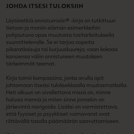
JOHDA ITSESI TULOKSIIN
Löytöretkiä onnistumisiin® -kirja on tutkittuun
tietoon ja moniin elämän esimerkkeihin
pohjautuva opas muutosta tositarkoituksella
suunnittelevalle. Se ei tarjoa nopeita
pikaratkaisuja tai kurjuuskuureja, vaan kokoaa
kansiensa väliin onnistuneen muutoksen
tärkeimmät teemat.
Kirja toimii kompassina, jonka avulla opit
johtamaan itseäsi tuloksekkaalla muutosmatkalla.
Heti alkuun on oivallettava missä on, minne
haluaa mennä ja miten sinne jonnekin on
järkevintä navigoida. Lisäksi on varmistettava,
että fyysiset ja psyykkiset voimavarat ovat
riittävällä tasolla päämäärän saavuttamiseen.