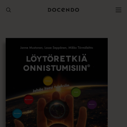
Hyppää
sisältöön