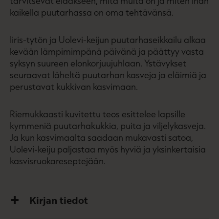
tarvitsevat elääkseen, mitä multa on ja miten ihan
kaikella puutarhassa on oma tehtävänsä.
Iiris-tytön ja Uolevi-keijun puutarhaseikkailu alkaa
kevään lämpimimpänä päivänä ja päättyy vasta
syksyn suureen elonkorjuujuhlaan. Ystävykset
seuraavat läheltä puutarhan kasveja ja eläimiä ja
perustavat kukkivan kasvimaan.
Riemukkaasti kuvitettu teos esittelee lapsille
kymmeniä puutarhakukkia, puita ja viljelykasveja.
Ja kun kasvimaalta saadaan mukavasti satoa,
Uolevi-keiju paljastaa myös hyviä ja yksinkertaisia
kasvisruokareseptejään.
Kirjan tiedot