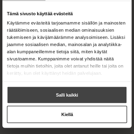
u
A
k
u
e
Tämä sivusto käyttää evästeitä
LAILA NEVAKIVI
k
a
Käytämme evästeitä tarjoamamme sisällön ja mainosten
e
a
räätälöimiseen, sosiaalisen median ominaisuuksien
a
u
a
tukemiseen ja kävijämäärämme analysoimiseen. Lisäksi
Laila Nevakivi
on helsinkiläinen palkittu kuvittaja,
u
u
jaamme sosiaalisen median, mainosalan ja analytiikka-
joka tunnetaan luonto- ja satukuvistaan. Hän on
t
u
e
alan kumppaneillemme tietoja siitä, miten käytät
kuvittanut yli 20 lastenkirjaa.
t
e
sivustoamme. Kumppanimme voivat yhdistää näitä
e
n
tietoja muihin tietoihin, joita olet antanut heille tai joita on
e
v
kerätty, kun olet käyttänyt heidän palvelujaan.
n
ä
v
l
ä
i
l
Salli kaikki
l
i
e
l
h
e
t
Kiellä
h
e
t
e
e
n