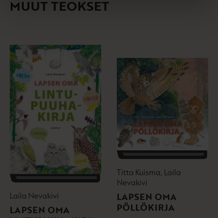
MUUT TEOKSET
e
n
Titta Kuisma, Laila
Nevakivi
LAPSEN OMA
Laila Nevakivi
PÖLLÖKIRJA
LAPSEN OMA