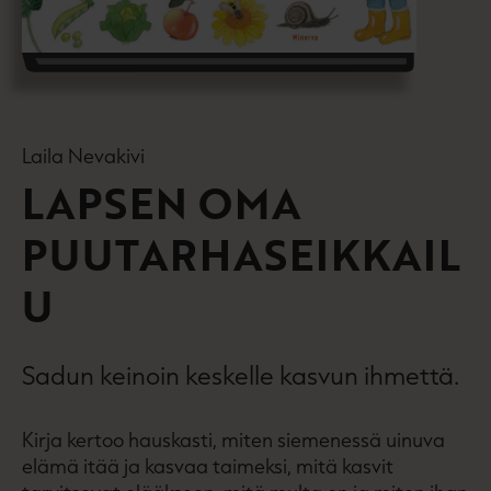
Laila Nevakivi
LAPSEN OMA
PUUTARHASEIKKAIL
U
Sadun keinoin keskelle kasvun ihmettä.
Kirja kertoo hauskasti, miten siemenessä uinuva
elämä itää ja kasvaa taimeksi, mitä kasvit