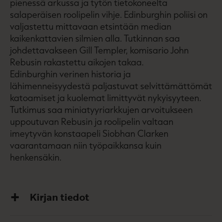
pienessä arkussa ja tytön tietokoneelta
salaperäisen roolipelin vihje. Edinburghin poliisi on
valjastettu mittavaan etsintään median
kaikenkattavien silmien alla. Tutkinnan saa
johdettavakseen Gill Templer, komisario John
Rebusin rakastettu aikojen takaa.
Edinburghin verinen historia ja
lähimenneisyydestä paljastuvat selvittämättömät
katoamiset ja kuolemat limittyvät nykyisyyteen.
Tutkimus saa miniatyyriarkkujen arvoitukseen
uppoutuvan Rebusin ja roolipelin valtaan
imeytyvän konstaapeli Siobhan Clarken
vaarantamaan niin työpaikkansa kuin
henkensäkin.
Kirjan tiedot