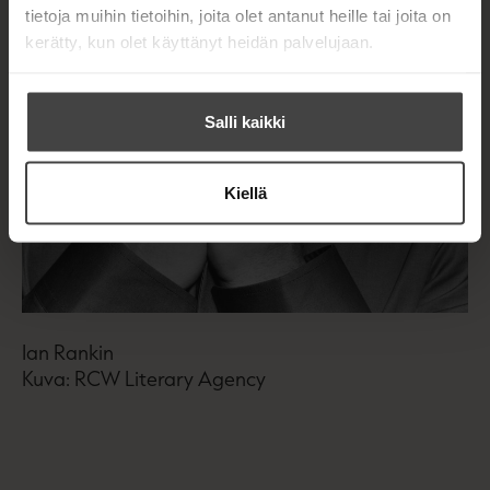
tietoja muihin tietoihin, joita olet antanut heille tai joita on
kerätty, kun olet käyttänyt heidän palvelujaan.
Salli kaikki
Kiellä
Ian Rankin
Kuva: RCW Literary Agency