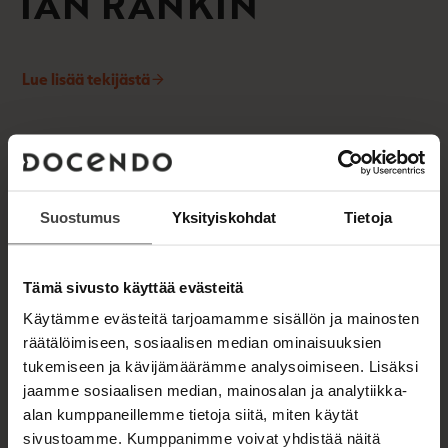
IAN RANKIN
a
e
a
a
u
a
u
Lue lisää tekijästä
u
I
t
a
u
e
n
t
e
R
e
n
a
e
n
v
k
n
ä
i
v
l
Suostumus
Yksityiskohdat
Tietoja
n
ä
i
l
l
i
e
Tämä sivusto käyttää evästeitä
l
h
e
t
Käytämme evästeitä tarjoamamme sisällön ja mainosten
h
e
räätälöimiseen, sosiaalisen median ominaisuuksien
t
e
tukemiseen ja kävijämäärämme analysoimiseen. Lisäksi
e
n
jaamme sosiaalisen median, mainosalan ja analytiikka-
e
alan kumppaneillemme tietoja siitä, miten käytät
n
sivustoamme. Kumppanimme voivat yhdistää näitä