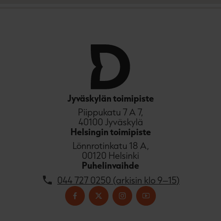
e
n
Jyväskylän toimipiste
Piippukatu 7 A 7,
40100 Jyväskylä
Helsingin toimipiste
Lönnrotinkatu 18 A,
00120 Helsinki
Puhelinvaihde
044 727 0250 (arkisin klo 9–15)