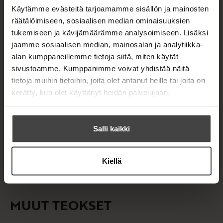
Kirjan tiedot
Käytämme evästeitä tarjoamamme sisällön ja mainosten
räätälöimiseen, sosiaalisen median ominaisuuksien
tukemiseen ja kävijämäärämme analysoimiseen. Lisäksi
jaamme sosiaalisen median, mainosalan ja analytiikka-
Kirjan kuvapankkikuvat
alan kumppaneillemme tietoja siitä, miten käytät
sivustoamme. Kumppanimme voivat yhdistää näitä
tietoja muihin tietoihin, joita olet antanut heille tai joita on
kerätty, kun olet käyttänyt heidän palvelujaan.
OSTA TEOS
Kovakantinen kirja
Salli kaikki
O
K
s
i
E-kirja / epub3
K
B
t
r
u
o
Kiellä
a
j
u
o
a
n
k
.
t
b
f
MUUT TEOKSET
e
e
i
l
a
A
e
t