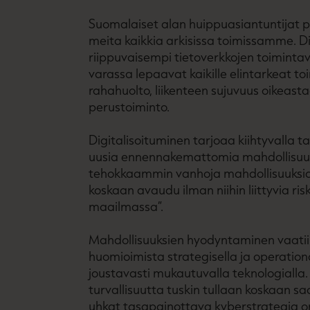
Suomalaiset alan huippuasiantuntijat p
meita kaikkia arkisissa toimissamme. Di
riippuvaisempi tietoverkkojen toiminta
varassa lepaavat kaikille elintarkeat to
rahahuolto, liikenteen sujuvuus oikeas
perustoiminto.
Digitalisoituminen tarjoaa kiihtyvalla tahdi
uusia ennennakemattomia mahdollisuuk
tehokkaammin vanhoja mahdollisuuksia.
koskaan avaudu ilman niihin liittyvia risk
maailmassa”.
Mahdollisuuksien hyodyntaminen vaatii 
huomioimista strategisella ja operatio
joustavasti mukautuvalla teknologialla. 
turvallisuutta tuskin tullaan koskaan 
uhkat tasapainottava kyberstrategia o