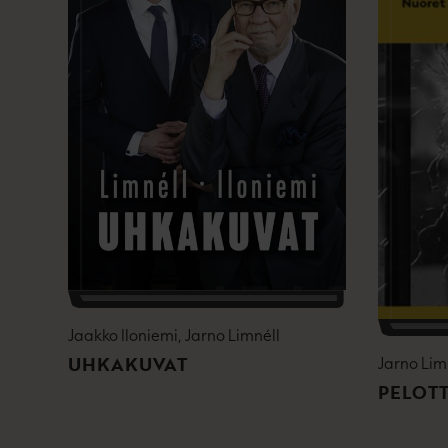
Jaakko Iloniemi, Jarno Limnéll
UHKAKUVAT
Jarno Lim
PELOT