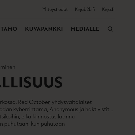
SSIJAINEN
Yhteystiedot
Kirjab2b.fi
Kirja.fi
VALIKKO
NTAMO
KUVAPANKKI
MEDIALLE
alminen
LLISUUS
erkossa, Red October, yhdysvaltalaiset
ssodan kyberrintama, Anonymous ja haktivistit...
sikoihin, eika kiinnostus laannu
in puhutaan, kun puhutaan