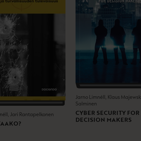
e
n
v
ä
l
i
l
e
h
t
e
e
n
Jarno Limnéll, Klaus Majewsk
Salminen
CYBER SECURITY FOR
néll, Jari Rantapelkonen
DECISION MAKERS
TAAKO?