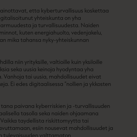
ainottavat, etta kyberturvallisuus koskettaa
gitalisoitunut yhteiskunta on yha
varmuudesta ja turvallisuudesta. Naiden
iminnot, kuten energiahuolto, vedenjakelu,
taan mika tahansa nyky-yhteiskunnan
lla niin yrityksille, valtioille kuin yksiloille
sia seka uusia keinoja hyodyntaa yha
 Vanhoja tai uusia, mahdollisuudet eivat
eja. Ei edes digitaalisessa ”nollien ja ykkosten
tana paivana kyberriskien ja -turvallisuuden
naalisella tasolla seka naiden ohjaamana
Vaikka taydellista riskittomyytta tai
saavuttamaan, esiin nousevat mahdollisuudet ja
n tulevaisuuden valttamaton