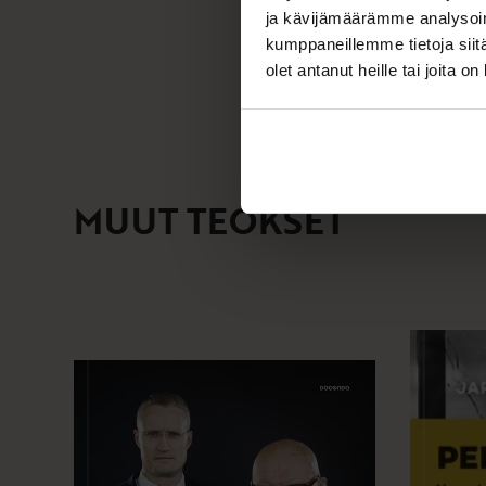
ja kävijämäärämme analysoim
kumppaneillemme tietoja siitä
olet antanut heille tai joita o
MUUT TEOKSET