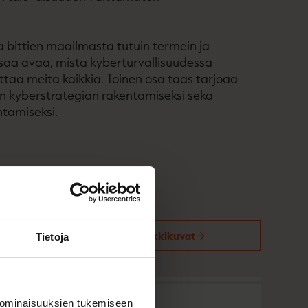
a bittien maailmasta tutuin termein ja
saa avaa, mista kyberturvallisuudessa
ttaa meita kaikkia. Toinen osa taas tarjoaa
en kyberstrategian rakentamiseksi seka
ntamiseksi.
Kirjan kuvapankkikuvat
Tietoja
 ominaisuuksien tukemiseen