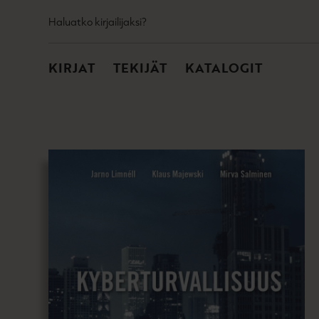
TOISSIJAINEN
Hyppää
Haluatko kirjailijaksi?
sisältöön
PÄÄVALIKKO
KIRJAT
TEKIJÄT
KATALOGIT