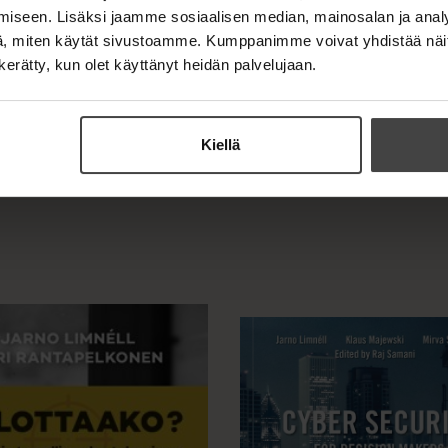
OSTA TEOS
iseen. Lisäksi jaamme sosiaalisen median, mainosalan ja analy
, miten käytät sivustoamme. Kumppanimme voivat yhdistää näitä t
E-kirja / epub2
n kerätty, kun olet käyttänyt heidän palvelujaan.
K
B
u
o
u
o
n
k
Kiellä
t
b
e
e
l
a
e
t
A
u
k
e
a
a
u
u
t
e