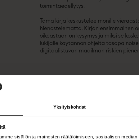
toimintaedellytys.
Tama kirja keskustelee monille vieraast
hienostelematta. Kirjan ensimmainen o
oikeastaan on kysymys ja miksi se koske
lukijalle kaytannon ohjeita tasapainois
digitaalistuvan maailman riskien piene
Kirjan tiedot
Yksityiskohdat
itä
mme sisällön ja mainosten räätälöimiseen, sosiaalisen median