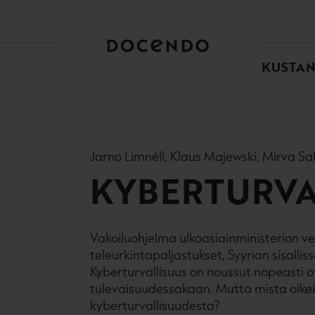
TOI
PÄÄ
KUSTA
Jarno Limnéll, Klaus Majewski, Mirva S
KYBERTURVA
Vakoiluohjelma ulkoasiainministerion v
teleurkintapaljastukset, Syyrian sisalli
Kyberturvallisuus on noussut nopeasti ot
tulevaisuudessakaan. Mutta mista oike
kyberturvallisuudesta?