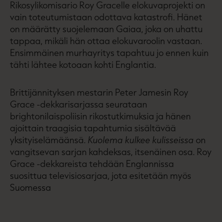
Rikosylikomisario Roy Gracelle elokuvaprojekti on
vain toteutumistaan odottava katastrofi. Hänet
on määrätty suojelemaan Gaiaa, joka on uhattu
tappaa, mikäli hän ottaa elokuvaroolin vastaan.
Ensimmäinen murhayritys tapahtuu jo ennen kuin
tähti lähtee kotoaan kohti Englantia.
Brittijännityksen mestarin Peter Jamesin Roy
Grace -dekkarisarjassa seurataan
brightonilaispoliisin rikostutkimuksia ja hänen
ajoittain traagisia tapahtumia sisältävää
yksityiselämäänsä.
Kuolema kulkee kulisseissa
on
vangitsevan sarjan kahdeksas, itsenäinen osa. Roy
Grace -dekkareista tehdään Englannissa
suosittua televisiosarjaa, jota esitetään myös
Suomessa