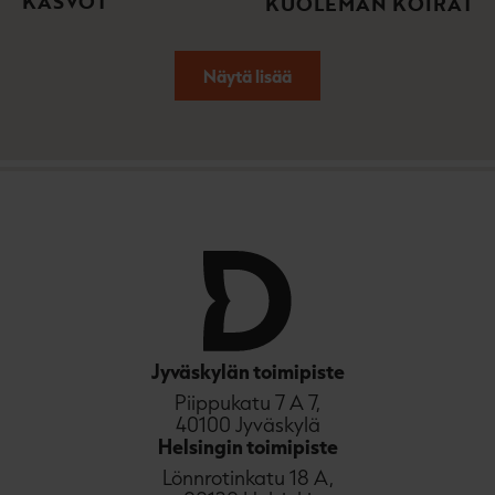
KASVOT
KUOLEMAN KOIRAT
Näytä lisää
Jyväskylän toimipiste
Piippukatu 7 A 7,
40100 Jyväskylä
Helsingin toimipiste
Lönnrotinkatu 18 A,