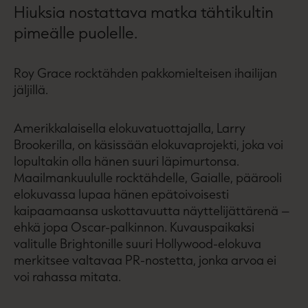
Hiuksia nostattava matka tähtikultin
pimeälle puolelle.
Roy Grace rocktähden pakkomielteisen ihailijan
jäljillä.
Amerikkalaisella elokuvatuottajalla, Larry
Brookerilla, on käsissään elokuvaprojekti, joka voi
lopultakin olla hänen suuri läpimurtonsa.
Maailmankuululle rocktähdelle, Gaialle, päärooli
elokuvassa lupaa hänen epätoivoisesti
kaipaamaansa uskottavuutta näyttelijättärenä –
ehkä jopa Oscar-palkinnon. Kuvauspaikaksi
valitulle Brightonille suuri Hollywood-elokuva
merkitsee valtavaa PR-nostetta, jonka arvoa ei
voi rahassa mitata.