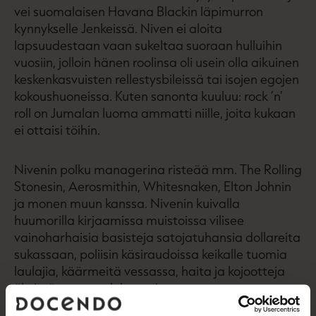
vei suomalaisen Havana Blackin läpimurron
kynnykselle Jenkeissä. Niven ei aloita
lapsuudestaan vaan sukeltaa suoraan hulluihin
vuosiin, jolloin hänen roolinsa oli usein olla aikuinen
keskenkasvuisten rellestysbileissä tai isojen egojen
kokoushuoneissa. Kuten sanonta kuuluu: rock ’n’
roll on Jumalan luoma ammatti niille, joita kukaan
ei ottaisi töihin.
Nivenin polku managerina risteää mm. The Rolling
­Stonesin, Aerosmithin, White­snaken, Elton Johnin
ja monen muun kanssa. Nivenin kuivalla
huumorilla kirjaamissa muistoissa vilisee
vainoharhaisia basisteja satojatuhansia dollareita
sukassaan, poliisin käsiraudoissa keikalle tuomia
laulajia, käärmeitä vessassa, haita ja kojootteja
ökyissä neuvotteluhuoneissa.