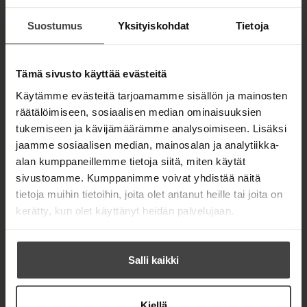
”Kukaan ei kuollut vahtivuorollani”, julistaa Niven
ylpeänä. Se on melkoinen ihme. Kirjan
Suostumus
Yksityiskohdat
Tietoja
suomenkieliseen painokseen Niven on kirjoittanut
uuden luvun Havana Blackista.
Tämä sivusto käyttää evästeitä
Käytämme evästeitä tarjoamamme sisällön ja mainosten
Kirjan tiedot
räätälöimiseen, sosiaalisen median ominaisuuksien
tukemiseen ja kävijämäärämme analysoimiseen. Lisäksi
jaamme sosiaalisen median, mainosalan ja analytiikka-
alan kumppaneillemme tietoja siitä, miten käytät
sivustoamme. Kumppanimme voivat yhdistää näitä
Kirjan kuvapankkikuvat
tietoja muihin tietoihin, joita olet antanut heille tai joita on
kerätty, kun olet käyttänyt heidän palvelujaan.
OSTA TEOS
Salli kaikki
Kovakantinen kirja
O
K
s
i
Äänikirja
Kiellä