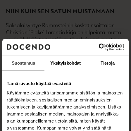
NIIN KUIN SEN SATUN MUISTAMAAN
Saksalaisyhtye Rammsteinin kosketinsoittajan
Christian ”Flake” Lorenzin kirja on hilpeintä mutta
myös älykkäintä tekstiä, mitä rokkimaailmasta on
aikoihin julkaistu. Vuonna 1994 Berliinissä
perustettu Rammstein on noussut
maailmanmaineeseen mahtipontisella,
Suostumus
Yksityiskohdat
Tietoja
saksankielisellä metallimusiikilla. Suomessakin
bändin neljä viimeisintä albumia ovat nousseet
myyntilistojen ykkösiksi.
Tämä sivusto käyttää evästeitä
Käytämme evästeitä tarjoamamme sisällön ja mainosten
Ensimmäinen yhtyeen jäsenen kirjoittama
räätälöimiseen, sosiaalisen median ominaisuuksien
omakohtainen muistelmateos.on otettu kiittäen
tukemiseen ja kävijämäärämme analysoimiseen. Lisäksi
vastaan niin fanien kuin kirjallisuuskriitikoiden
jaamme sosiaalisen median, mainosalan ja analytiikka-
parissa. Mm. Der Spiegel ja Frankfurter
alan kumppaneillemme tietoja siitä, miten käytät
Allgemeine ovat estoitta suitsuttaneet kirjan
sivustoamme. Kumppanimme voivat yhdistää näitä
ansioita, ja kirja ylsi Der Spiegelin Top 10 bestseller