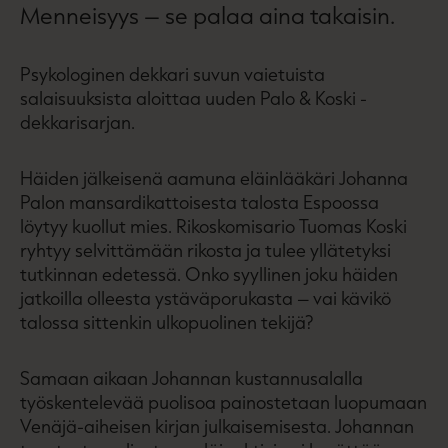
Menneisyys – se palaa aina takaisin.
Psykologinen dekkari suvun vaietuista
salaisuuksista aloittaa uuden Palo & Koski -
dekkarisarjan.
Häiden jälkeisenä aamuna eläinlääkäri Johanna
Palon mansardikattoisesta talosta Espoossa
löytyy kuollut mies. Rikoskomisario Tuomas Koski
ryhtyy selvittämään rikosta ja tulee yllätetyksi
tutkinnan edetessä. Onko syyllinen joku häiden
jatkoilla olleesta ystäväporukasta – vai kävikö
talossa sittenkin ulkopuolinen tekijä?
Samaan aikaan Johannan kustannusalalla
työskentelevää puolisoa painostetaan luopumaan
Venäjä-aiheisen kirjan julkaisemisesta. Johannan