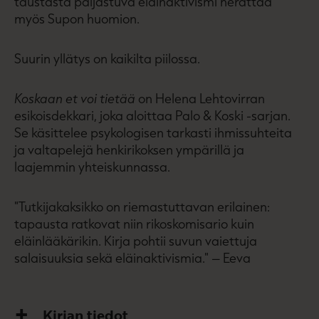
taustasta paljastuva eläinaktivismi herättää
myös Supon huomion.
Suurin yllätys on kaikilta piilossa.
Koskaan et voi tietää
on Helena Lehtovirran
esikoisdekkari, joka aloittaa Palo & Koski -sarjan.
Se käsittelee psykologisen tarkasti ihmissuhteita
ja valtapelejä henkirikoksen ympärillä ja
laajemmin yhteiskunnassa.
"Tutkijakaksikko on riemastuttavan erilainen:
tapausta ratkovat niin rikoskomisario kuin
eläinlääkärikin. Kirja pohtii suvun vaiettuja
salaisuuksia sekä eläinaktivismia." – Eeva
Kirjan tiedot