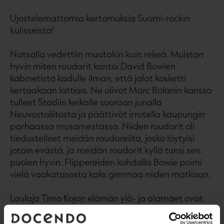
Ujostelemattomia kertomuksia Suomi-rockin
kulisseista!
Natsalla vedettiin muutakin kuin rekeä. Muistan
hyvin miten roudarit kantoi David Bowien
kabinetista kadulle ilman, että jalat kosketti
kertaakaan lattiaa. Ne olivat Marc Bolanin kanssa
tulleet Stadiin keikalle suoraan junalla
Neuvostoliitosta ja päättivät irrotella kaupungin
parhaassa musamestassa. Niiden roudarit oli
tiedustelleet meidän roudareilta, josko löytyisi
jotain evästä, ja meidän roudarit kyllä tunsi sen
puolen hyvin. Flippereiden kohdalla Bowie poimi
vielä vaakatasosta kaks gimmaa niiden matkaan.
Laulaja Timo Kojon elämän ylä- ja alamäet ovat
vihdoin yksissä kansissa! 1960-luvulta nykypäiviin
asti ulottuvassa vauhdikkaassa tarinassa