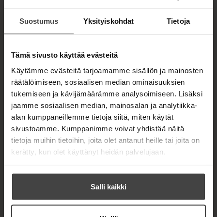
seikkailevat päähenkilön lisäksi lukuisat tutut
nimet, kuten Vesa-Matti Loiri, Atik Ismail, Kai
Suostumus
Yksityiskohdat
Tietoja
Mäkelä, Kirsti Paakkanen, Maarit, Jim Pembroke ja
”Ruotsin Juice” Ulf Lundell.
Tämä sivusto käyttää evästeitä
Musiikkipiirien lisäksi kirjassa sukelletaan muun
Käytämme evästeitä tarjoamamme sisällön ja mainosten
muassa urheilun, mainosmaailman ja erilaisten
räätälöimiseen, sosiaalisen median ominaisuuksien
bisnesviritysten maailmaan. Kirja saa hymyn
tukemiseen ja kävijämäärämme analysoimiseen. Lisäksi
huulille, mutta välillä se pysäyttää traagisilla
jaamme sosiaalisen median, mainosalan ja analytiikka-
tarinoillaan. Kojo kertoo totuuden siitä, mitä
alan kumppaneillemme tietoja siitä, miten käytät
tapahtui Lontoossa, kun Hurriganes-legenda
sivustoamme. Kumppanimme voivat yhdistää näitä
Albert Järvinen vaihtoi tuonpuoleiseen orkesteriin.
tietoja muihin tietoihin, joita olet antanut heille tai joita on
Myös Kojon ja Rauli Badding Somerjoen yhteinen
kerätty, kun olet käyttänyt heidän palvelujaan.
duokiertue jäi omalla tavallaan historiaan.
Kojo -tasasta ku Sveitsissä on herkullinen
Salli kaikki
ajankuvaus ajoilta, jolloin rock'n'roll iski pysyvästi
Suomen kansan tajuntaan. Se on myös