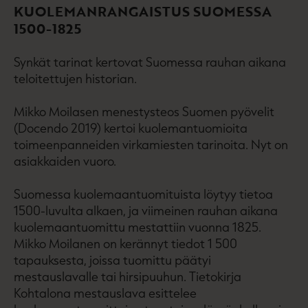
KUOLEMANRANGAISTUS SUOMESSA
1500-1825
Synkät tarinat kertovat Suomessa rauhan aikana
teloitettujen historian.
Mikko Moilasen menestysteos Suomen pyövelit
(Docendo 2019) kertoi kuolemantuomioita
toimeenpanneiden virkamiesten tarinoita. Nyt on
asiakkaiden vuoro.
Suomessa kuolemaantuomituista löytyy tietoa
1500-luvulta alkaen, ja viimeinen rauhan aikana
kuolemaantuomittu mestattiin vuonna 1825.
Mikko Moilanen on kerännyt tiedot 1 500
tapauksesta, joissa tuomittu päätyi
mestauslavalle tai hirsipuuhun. Tietokirja
Kohtalona mestauslava esittelee