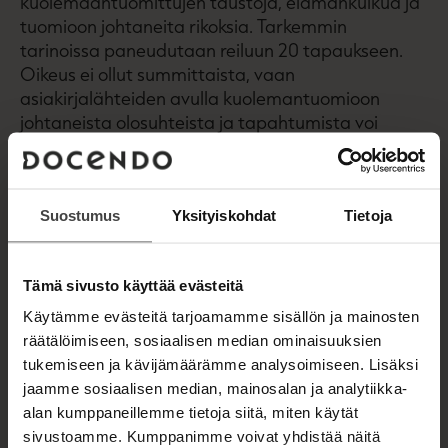
kuolemaantuomittujen taustoja, elämänkulkua ja
tuomioon johtaneita rikoksia. Tarkemmin
tarinoissa paneudutaan reiluun 20 tapaukseen.
Oikeus ei ollut summittaista, vaan
asiakirjalähteiden avulla kuolemantuomioon
johtaneista olosuhteista ja tapahtumista voi
saada tarkan kuvan.
Tuomittujen kohtaloiden lisäksi kirja käsittelee
Suostumus
Yksityiskohdat
Tietoja
teloituspaikkoja. Mestaukset ja hirttämiset
tapahtuivat varta vasten nimetyillä paikoilla, joita
tunnetaan noin 350. Alkujaan ne olivat
Tämä sivusto käyttää evästeitä
kirkonmäillä tai toreilla, sittemmin maanteiden
varrella muistuttamassa matkalaisia
Käytämme evästeitä tarjoamamme sisällön ja mainosten
lainkuuliaisuuden hyveestä.
räätälöimiseen, sosiaalisen median ominaisuuksien
tukemiseen ja kävijämäärämme analysoimiseen. Lisäksi
Mikko Moilanen on työskennellyt tutkijana
jaamme sosiaalisen median, mainosalan ja analytiikka-
Metlassa. Pyöveleistä hän kiinnostui selvitettyään
alan kumppaneillemme tietoja siitä, miten käytät
omaan sukuunsa liittyvää 1700-luvun
sivustoamme. Kumppanimme voivat yhdistää näitä