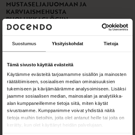
MUSTASELJAJUOMAAN JA
KARVIAISMEHUSTA
PUOLUKKAGLÖGIIN
Kodin uusi mehukirja tuo kotitekoisten mehujen
valmistuksen nykyaikaan.
Suostumus
Yksityiskohdat
Tietoja
Tuttujen marjamehujen lisäksi kirja sisältää paljon
juomareseptejä aivan uudenlaisiin aineksiin ja
Tämä sivusto käyttää evästeitä
makuyhdistelmiin. Yhdistämällä uusia aineksia
Käytämme evästeitä tarjoamamme sisällön ja mainosten
vanhoihin suosikkeihin, kuten vaikkapa
räätälöimiseen, sosiaalisen median ominaisuuksien
mustaviinimarjaan, syntyy mahtavia juomia
tukemiseen ja kävijämäärämme analysoimiseen. Lisäksi
arkeen ja juhlaan.
jaamme sosiaalisen median, mainosalan ja analytiikka-
alan kumppaneillemme tietoja siitä, miten käytät
Kirja kertoo myös, miten mm. erilaisia yrttejä ja
sivustoamme. Kumppanimme voivat yhdistää näitä
kukkia voidaan käyttää mehujen valmistuksessa.
tietoja muihin tietoihin, joita olet antanut heille tai joita on
kerätty, kun olet käyttänyt heidän palvelujaan.
80 juomareseptin lisäksi kirjassa on mainioita