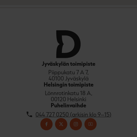
t
b
e
e
l
a
e
t
A
u
k
e
a
a
Jyväskylän toimipiste
u
Piippukatu 7 A 7,
u
40100 Jyväskylä
t
Helsingin toimipiste
e
Lönnrotinkatu 18 A,
e
00120 Helsinki
n
Puhelinvaihde
v
ä
044 727 0250 (arkisin klo 9–15)
l
i
l