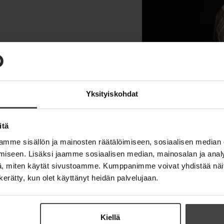
t
e
e
n
Yksityiskohdat
itä
mme sisällön ja mainosten räätälöimiseen, sosiaalisen median
iseen. Lisäksi jaamme sosiaalisen median, mainosalan ja analy
, miten käytät sivustoamme. Kumppanimme voivat yhdistää näitä t
n kerätty, kun olet käyttänyt heidän palvelujaan.
Kiellä