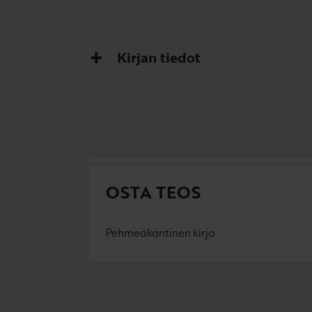
Kirjan tiedot
OSTA TEOS
Pehmeäkantinen kirja
O
K
s
i
t
r
a
j
a