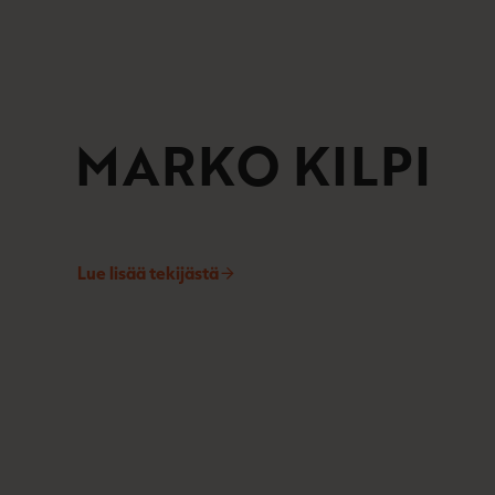
MARKO KILPI
Lue lisää tekijästä
M
a
r
k
o
K
i
l
p
i