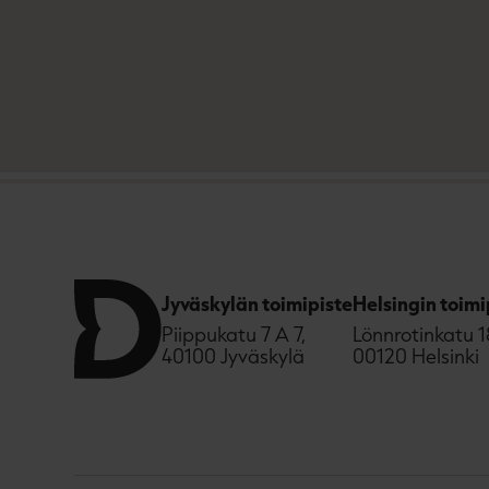
Jyväskylän toimipiste
Helsingin toimi
Piippukatu 7 A 7,
Lönnrotinkatu 1
40100 Jyväskylä
00120 Helsinki