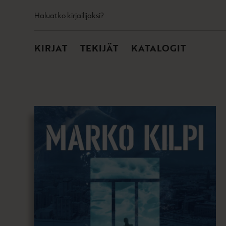
TOISSIJAINEN
Hyppää
Haluatko kirjailijaksi?
sisältöön
PÄÄVALIKKO
KIRJAT
TEKIJÄT
KATALOGIT