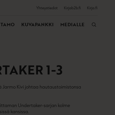
SSIJAINEN
Yhteystiedot
Kirjab2b.fi
Kirja.fi
VALIKKO
NTAMO
KUVAPANKKI
MEDIALLE
RTAKER 1-3
ä Jarmo Kivi johtaa hautaustoimistonsa
rjoittaman Undertaker-sarjan kolme
issä kansissa.