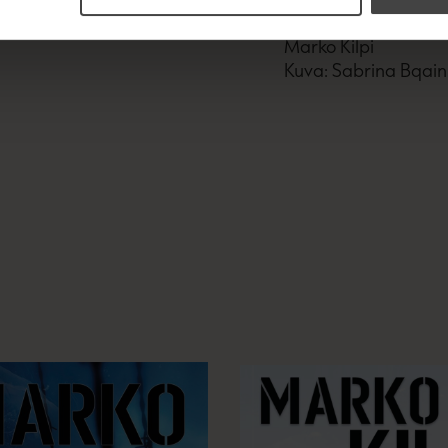
Marko Kilpi
Kuva: Sabrina Bqain