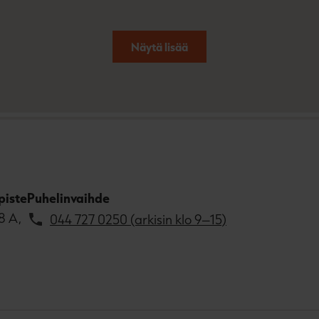
Näytä lisää
piste
Puhelinvaihde
8 A,
044 727 0250 (arkisin klo 9–15)