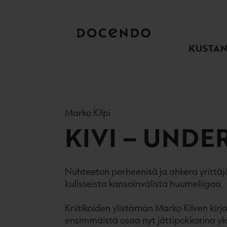
TOI
PÄÄ
KUSTA
Marko Kilpi
KIVI – UNDE
Nuhteeton perheenisä ja ahkera yrittäj
kulisseista kansainvälistä huumeliigaa.
Kriitikoiden ylistämän Marko Kilven ki
ensimmäistä osaa nyt jättipokkarina yks