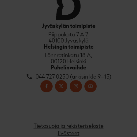
Jyväskylän toimipiste
Piippukatu 7 A 7,
40100 Jyväskylä
Helsingin toimipiste
Lönnrotinkatu 18 A,
00120 Helsinki
Puhelinvaihde
044 727 0250 (arkisin klo 9–15)
Tietosuoja ja rekisteriseloste
Evästeet