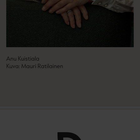
Ar
Anu Kuistiala
Ku
Kuva: Mauri Ratilainen