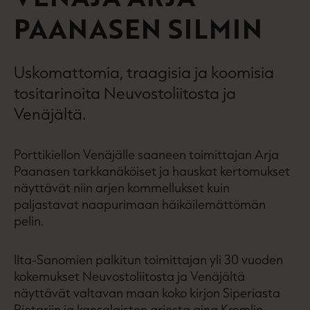
PAANASEN SILMIN
Uskomattomia, traagisia ja koomisia
tositarinoita Neuvostoliitosta ja
Venäjältä.
Porttikiellon Venäjälle saaneen toimittajan Arja
Paanasen tarkkanäköiset ja hauskat kertomukset
näyttävät niin arjen kommellukset kuin
paljastavat naapurimaan häikäilemättömän
pelin.
Ilta-Sanomien palkitun toimittajan yli 30 vuoden
kokemukset Neuvostoliitosta ja Venäjältä
näyttävät valtavan maan koko kirjon Siperiasta
Pietariin ja kansalaisten arjesta aina Kremlin