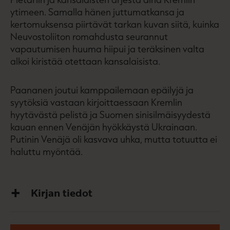
ytimeen. Samalla hänen juttumatkansa ja
kertomuksensa piirtävät tarkan kuvan siitä, kuinka
Neuvostoliiton romahdusta seurannut
vapautumisen huuma hiipui ja teräksinen valta
alkoi kiristää otettaan kansalaisista.
Paananen joutui kamppailemaan epäilyjä ja
syytöksiä vastaan kirjoittaessaan Kremlin
hyytävästä pelistä ja Suomen sinisilmäisyydestä
kauan ennen Venäjän hyökkäystä Ukrainaan.
Putinin Venäjä oli kasvava uhka, mutta totuutta ei
haluttu myöntää.
Kirjan tiedot