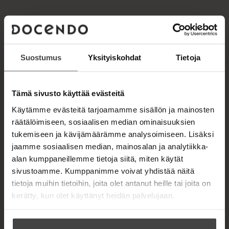
e
a
h
.
t
f
e
i
e
n
A
Suostumus
Yksityiskohdat
Tietoja
u
EERO HUOVINEN
k
e
Tämä sivusto käyttää evästeitä
a
a
Eero Huovinen
on Helsingin hiippakunnan
Käytämme evästeitä tarjoamamme sisällön ja mainosten
u
emerituspiispa ja Helsingin yliopiston
räätälöimiseen, sosiaalisen median ominaisuuksien
u
emeritusprofessori. Hän on tullut tunnetuksi
tukemiseen ja kävijämäärämme analysoimiseen. Lisäksi
t
älykkäänä keskustelijana ja kirkollisena
jaamme sosiaalisen median, mainosalan ja analytiikka-
e
vaikuttajana. Huovisen aiempia teoksia ovat mm.
alan kumppaneillemme tietoja siitä, miten käytät
e
Äitiä ikävä,
Uusi ilo – Pääsiäisen evankeliumi
,
n
sivustoamme. Kumppanimme voivat yhdistää näitä
Lähdön aika
ja
Pitkä ilo
.
v
tietoja muihin tietoihin, joita olet antanut heille tai joita on
ä
kerätty, kun olet käyttänyt heidän palvelujaan.
l
Lue lisää tekijästä
i
E
l
e