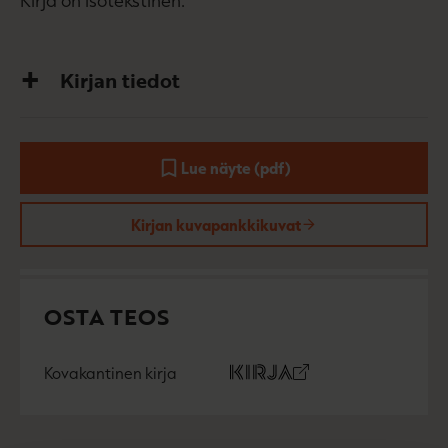
Kirjan tiedot
Lue näyte (pdf)
A
u
k
Kirjan kuvapankkikuvat
e
a
a
u
u
OSTA TEOS
t
e
e
n
Kovakantinen kirja
v
O
K
ä
s
i
l
t
r
i
a
j
l