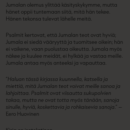
Jumalan olemus ylittää käsityskykymme, mutta
hänet oppii tuntemaan siitä, mitä hän tekee.
Hänen tekonsa tulevat lähelle meitä.
Psalmit kertovat, että Jumalan teot ovat hyviä;
Jumala ei siedä vääryyttä ja tuomitsee oikein; hän
ei vaikene, vaan puolustaa oikeutta. Jumala myös
näkee ja kuulee meidät, ei hylkää ja vastaa meille.
Jumala antaa myös anteeksi ja vapauttaa.
”
Haluan tässä kirjassa kuunnella, katsella ja
miettiä, mitä Jumalan teot voivat meille sanoa ja
lahjoittaa. Psalmit ovat viisautta sukupolvien
takaa, mutta ne ovat totta myös tänään, sanoja
sinulle, hyviä, koskettavia ja rohkaisevia sanoja
.” –
Eero Huovinen
Kirja on isotekstinen.