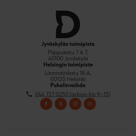
Jyväskylän toimipiste
Piippukatu 7 A 7,
40100 Jyväskylä
Helsingin toimipiste
Lönnrotinkatu 18 A,
00120 Helsinki
Puhelinvaihde
044 727 0250 (arkisin klo 9–15)