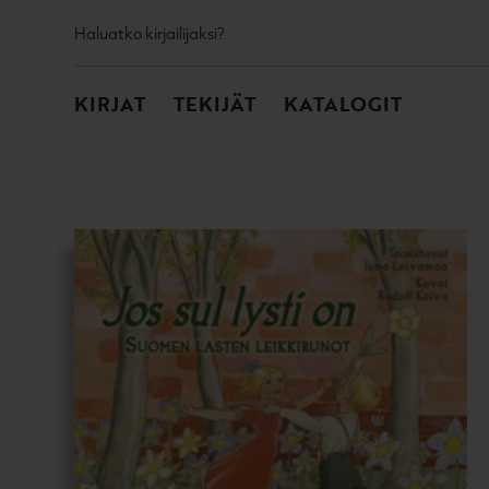
TOISSIJAINEN
Hyppää
Haluatko kirjailijaksi?
sisältöön
PÄÄVALIKKO
KIRJAT
TEKIJÄT
KATALOGIT