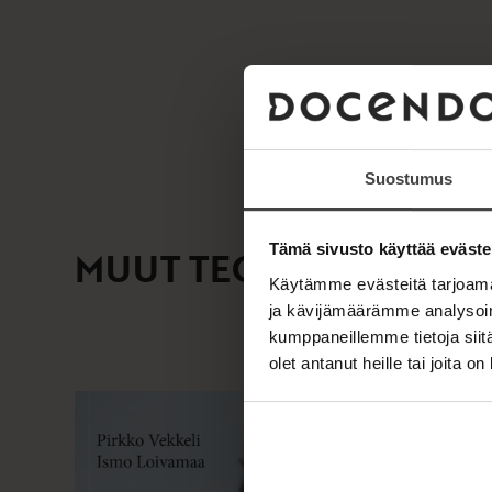
Suostumus
Tämä sivusto käyttää eväste
MUUT TEOKSET
Käytämme evästeitä tarjoama
ja kävijämäärämme analysoim
kumppaneillemme tietoja siitä
olet antanut heille tai joita o