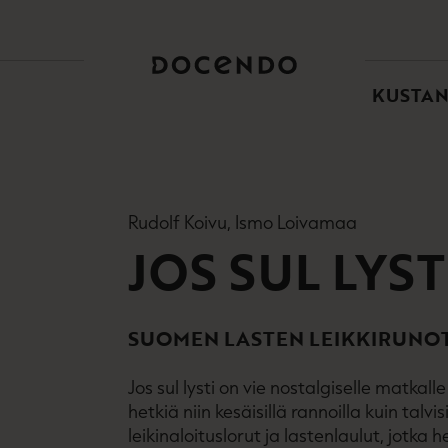
TOI
PÄÄ
KUSTA
Rudolf Koivu, Ismo Loivamaa
JOS SUL LYST
SUOMEN LASTEN LEIKKIRUNO
Jos sul lysti on vie nostalgiselle matkall
hetkiä niin kesäisillä rannoilla kuin tal
leikinaloituslorut ja lastenlaulut, jotka 