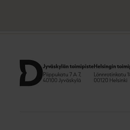
Jyväskylän toimipiste
Helsingin toimi
Piippukatu 7 A 7,
Lönnrotinkatu 1
40100 Jyväskylä
00120 Helsinki