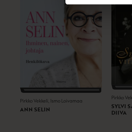
Pirkko Ve
Pirkko Vekkeli, Ismo Loivamaa
SYLVI 
ANN SELIN
DIIVA