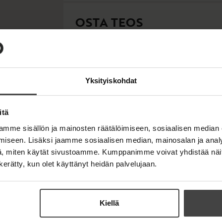
OSTA TEOS
E-kirja / epub2
K
B
u
o
u
o
Yksityiskohdat
n
k
t
b
e
e
itä
l
a
e
t
mme sisällön ja mainosten räätälöimiseen, sosiaalisen median
A
iseen. Lisäksi jaamme sosiaalisen median, mainosalan ja analy
u
, miten käytät sivustoamme. Kumppanimme voivat yhdistää näitä t
k
n kerätty, kun olet käyttänyt heidän palvelujaan.
e
a
a
u
Kiellä
u