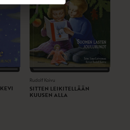
Rudolf Koivu
KEVI
SITTEN LEIKITELLÄÄN
KUUSEN ALLA