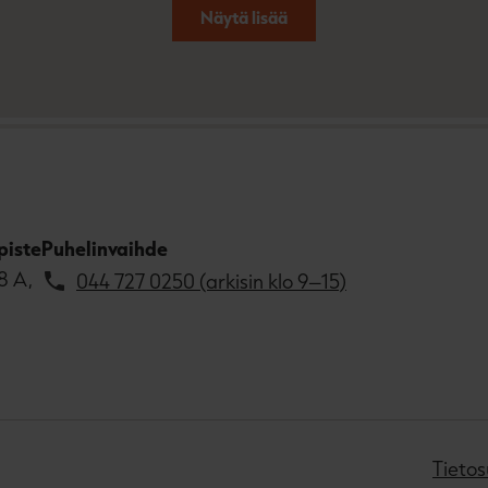
Näytä lisää
piste
Puhelinvaihde
8 A,
044 727 0250 (arkisin klo 9–15)
Tietos