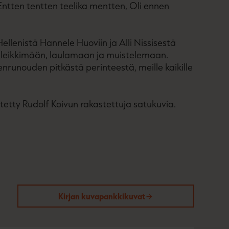
ntten tentten teelika mentten, Oli ennen
Hellenistä Hannele Huoviin ja Alli Nissisestä
e leikkimään, laulamaan ja muistelemaan.
unouden pitkästä perinteestä, meille kaikille
tetty Rudolf Koivun rakastettuja satukuvia.
Kirjan kuvapankkikuvat