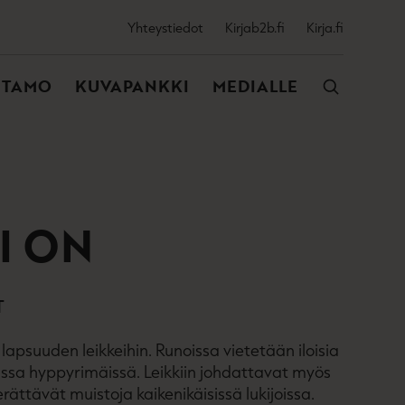
SSIJAINEN
Yhteystiedot
Kirjab2b.fi
Kirja.fi
VALIKKO
NTAMO
KUVAPANKKI
MEDIALLE
I ON
T
e lapsuuden leikkeihin. Runoissa vietetään iloisia
visissa hyppyrimäissä. Leikkiin johdattavat myös
herättävät muistoja kaikenikäisissä lukijoissa.