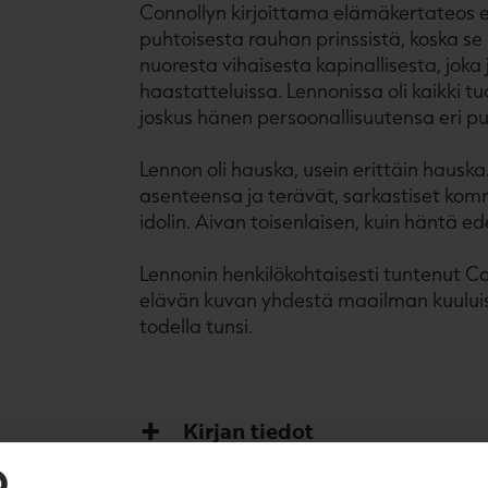
Connollyn kirjoittama elämäkertateos ei
puhtoisesta rauhan prinssistä, koska se r
nuoresta vihaisesta kapinallisesta, joka 
haastatteluissa. Lennonissa oli kaikki t
joskus hänen persoonallisuutensa eri pu
Lennon oli hauska, usein erittäin haus
asenteensa ja terävät, sarkastiset ko
idolin. Aivan toisenlaisen, kuin häntä ede
Lennonin henkilökohtaisesti tuntenut Co
elävän kuvan yhdestä maailman kuuluisi
todella tunsi.
Kirjan tiedot