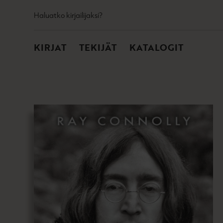
TOISSIJAINEN
Hyppää
Haluatko kirjailijaksi?
sisältöön
PÄÄVALIKKO
KIRJAT
TEKIJÄT
KATALOGIT