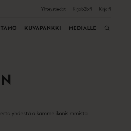
SSIJAINEN
Yhteystiedot
Kirjab2b.fi
Kirja.fi
VALIKKO
NTAMO
KUVAPANKKI
MEDIALLE
ON
kerta yhdestä aikamme ikonisimmista