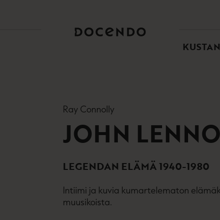
TOI
PÄÄ
KUSTA
Ray Connolly
JOHN LENN
LEGENDAN ELÄMÄ 1940-1980
Intiimi ja kuvia kumartelematon elämä
muusikoista.