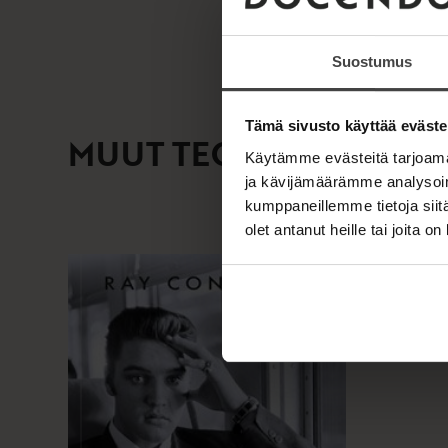
Suostumus
Tämä sivusto käyttää eväste
MUUT TEOKSET
Käytämme evästeitä tarjoama
ja kävijämäärämme analysoim
kumppaneillemme tietoja siitä
olet antanut heille tai joita o