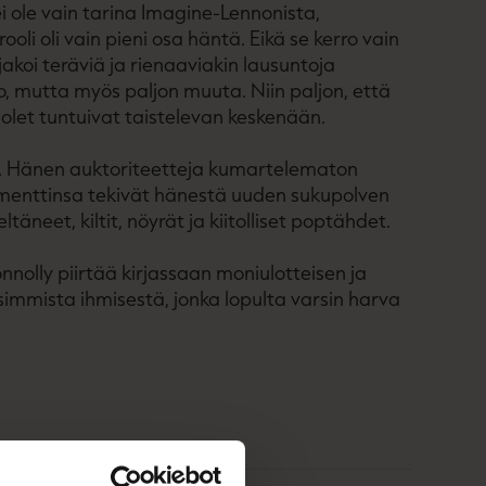
 ole vain tarina Imagine-Lennonista,
ooli oli vain pieni osa häntä. Eikä se kerro vain
jakoi teräviä ja rienaaviakin lausuntoja
uo, mutta myös paljon muuta. Niin paljon, että
olet tuntuivat taistelevan keskenään.
ka. Hänen auktoriteetteja kumartelematon
mmenttinsa tekivät hänestä uuden sukupolven
ltäneet, kiltit, nöyrät ja kiitolliset poptähdet.
nnolly piirtää kirjassaan moniulotteisen ja
mmista ihmisestä, jonka lopulta varsin harva