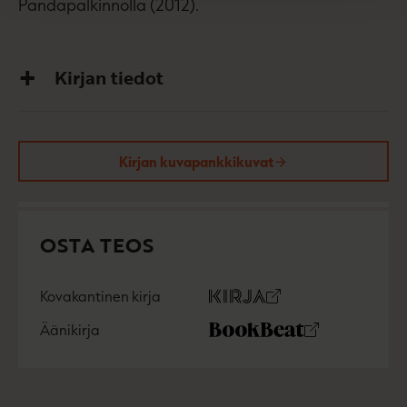
Pandapalkinnolla (2012).
Kirjan tiedot
Kirjan kuvapankkikuvat
OSTA TEOS
Kovakantinen kirja
O
K
s
i
Äänikirja
K
B
t
r
u
o
a
j
u
o
a
n
k
.