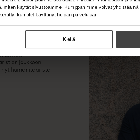
, miten käytät sivustoamme. Kumppanimme voivat yhdistää näitä t
n kerätty, kun olet käyttänyt heidän palvelujaan.
SSON
Kiellä
nousi heti
ristien joukkoon.
ehnyt humanitaarista