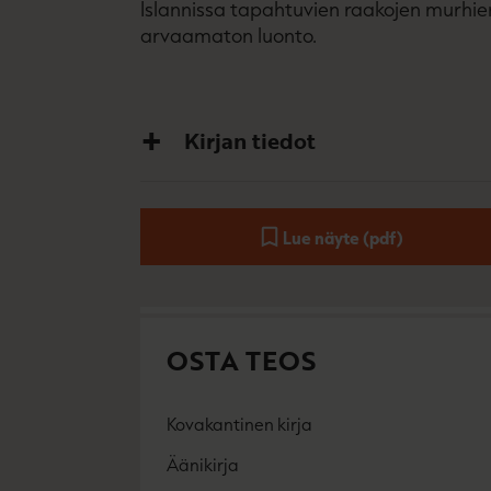
Islannissa tapahtuvien raakojen murhien
arvaamaton luonto.
Kirjan tiedot
Lue näyte (pdf)
A
u
k
e
a
a
OSTA TEOS
u
u
t
e
Kovakantinen kirja
e
O
K
n
s
i
Äänikirja
v
K
B
t
r
ä