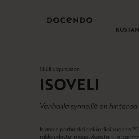
TOI
PÄÄ
KUSTA
Skúli Sigurdsson
ISOVELI
Vanhoilla synneillä on hintansa
Islannin parhaaksi dekkariksi vuonna 20
rakkaudesta, menetyksestä – ja äärimm