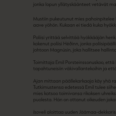
jonka lopun yllätyskäänteet vetävät mat
Mustiin pukeutunut mies pahoinpitelee le
aave yöhön. Kukaan ei tiedä kuka hyökk
Poliisi yrittää selvittää hyökkääjän hen
kokenut poliisi Héðinn, jonka poliisipääl
johtoon Magnúsin, joka hallitsee halli
Toimittaja Emil Porsteinssonuskoo, ett
tapahtuneisiin väkivallantekoihin ja et
Ajan mittaan päällekarkaaja käy yhä r
Tutkimustensa edetessä Emil tulee siih
mies katsoo toimivansa rikoksen uhreik
puolesta. Hän on ottanut oikeuden jaka
Isoveli
aloittaa uuden Jäämaa-dekkarisarj