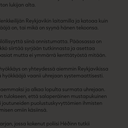
on lukijan alta.
nkkeilijän Reykjavikin laitamilla ja katoaa kuin
ääjä on, tai mikä on syynä hänen tekoonsa.
kilöllisyyttä siinä onnistumatta. Pääosassa on
likkö siirtää syrjään tutkinnasta ja asettaa
ntoasiat mutta ei ymmärrä kenttätyöstä mitään.
ä hyökkäys on yhteydessä aiemmin Reykjavikissa
tä hyökkääjä vaanii uhrejaan systemaattisesti.
aaemmaksi ja alkaa lopulta surmata uhrejaan.
en tulokseen, että salaperäinen mustapukuinen
si joutuneiden puolustuskyvyttömien ihmisten
misen omiin käsiinsä.
an, jossa kokenut poliisi Héðinn tutkii