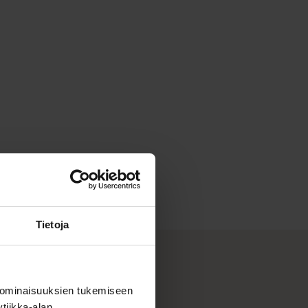
Tietoja
 ominaisuuksien tukemiseen
tiikka-alan