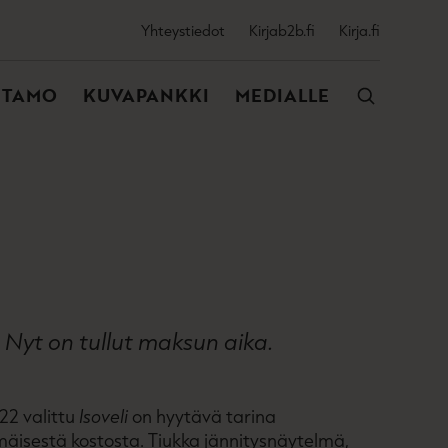
SSIJAINEN
Yhteystiedot
Kirjab2b.fi
Kirja.fi
VALIKKO
NTAMO
KUVAPANKKI
MEDIALLE
. Nyt on tullut maksun aika.
22 valittu
Isoveli
on hyytävä tarina
äisestä kostosta. Tiukka jännitysnäytelmä,