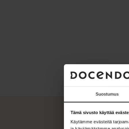
s
s
t
t
Suostumus
Tämä sivusto käyttää eväste
Käytämme evästeitä tarjoama
ja kävijämäärämme analysoim