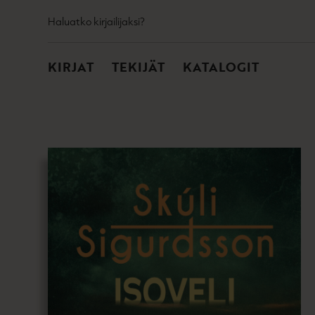
TOISSIJAINEN
Hyppää
Haluatko kirjailijaksi?
sisältöön
PÄÄVALIKKO
KIRJAT
TEKIJÄT
KATALOGIT