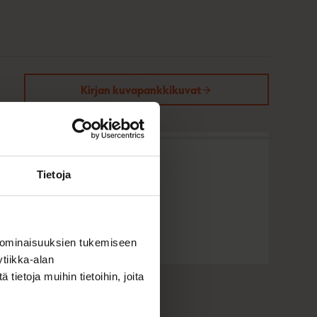
Kirjan kuvapankkikuvat
Tietoja
 ominaisuuksien tukemiseen
tiikka-alan
ietoja muihin tietoihin, joita