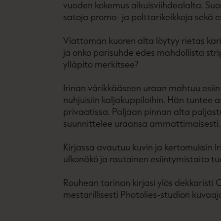
vuoden kokemus aikuisviihdealalta. Su
satoja promo- ja polttarikeikkoja sekä e
Viattoman kuoren alta löytyy rietas kari
ja onko parisuhde edes mahdollista stri
ylläpito merkitsee?
Irinan värikkääseen uraan mahtuu esii
nuhjuisiin kaljakuppiloihin. Hän tuntee a
privaatissa. Paljaan pinnan alta paljast
suunnittelee uraansa ammattimaisesti.
Kirjassa avautuu kuvin ja kertomuksin I
ulkonäkö ja rautainen esiintymistaito t
Rouhean tarinan kirjasi ylös dekkaristi 
mestarillisesti Photolies-studion kuvaa