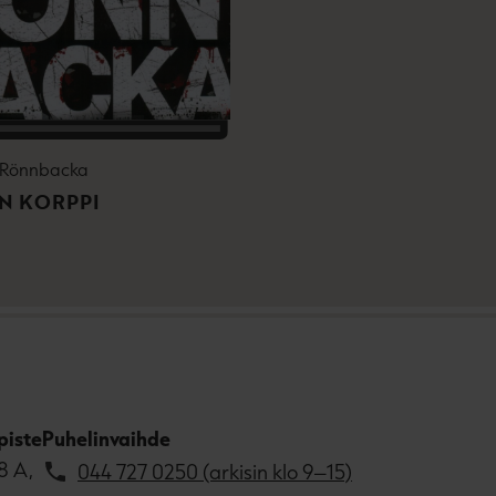
t
e
e
n
e
n
n Rönnbacka
N KORPPI
piste
Puhelinvaihde
8 A,
044 727 0250 (arkisin klo 9–15)