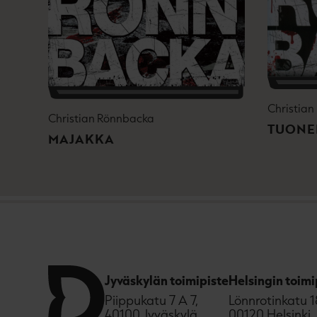
Christia
Christian Rönnbacka
TUONE
MAJAKKA
Jyväskylän toimipiste
Helsingin toimi
Piippukatu 7 A 7,
Lönnrotinkatu 1
40100 Jyväskylä
00120 Helsinki