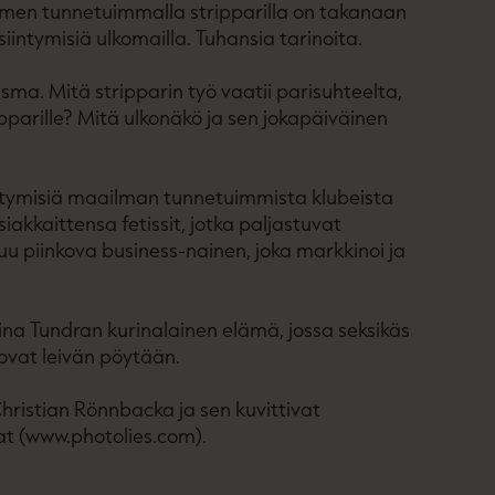
omen tunnetuimmalla stripparilla on takanaan
siintymisiä ulkomailla. Tuhansia tarinoita.
sma. Mitä stripparin työ vaatii parisuhteelta,
pparille? Mitä ulkonäkö ja sen jokapäiväinen
ntymisiä maailman tunnetuimmista klubeista
siakkaittensa fetissit, jotka paljastuvat
uu piinkova business-nainen, joka markkinoi ja
rina Tundran kurinalainen elämä, jossa seksikäs
uovat leivän pöytään.
Christian Rönnbacka ja sen kuvittivat
jat (www.photolies.com).