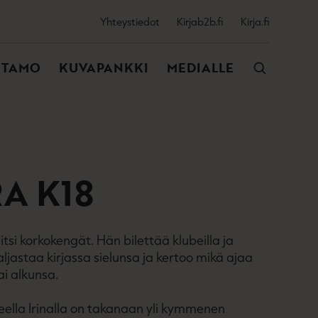
SSIJAINEN
Yhteystiedot
Kirjab2b.fi
Kirja.fi
VALIKKO
NTAMO
KUVAPANKKI
MEDIALLE
A K18
itsi korkokengät. Hän bilettää klubeilla ja
paljastaa kirjassa sielunsa ja kertoo mikä ajaa
ai alkunsa.
neella Irinalla on takanaan yli kymmenen