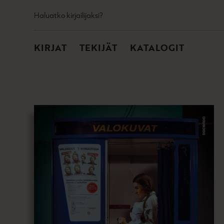
TOISSIJAINEN
Hyppää
Haluatko kirjailijaksi?
sisältöön
PÄÄVALIKKO
KIRJAT
TEKIJÄT
KATALOGIT