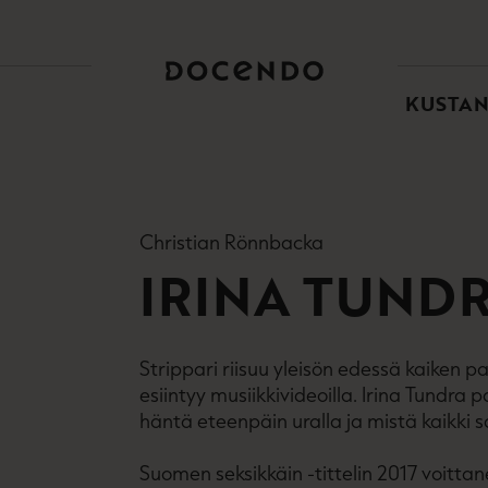
TOI
PÄÄ
KUSTA
Christian Rönnbacka
IRINA TUNDR
Strippari riisuu yleisön edessä kaiken pa
esiintyy musiikkivideoilla. Irina Tundra 
häntä eteenpäin uralla ja mistä kaikki s
Suomen seksikkäin -tittelin 2017 voitta