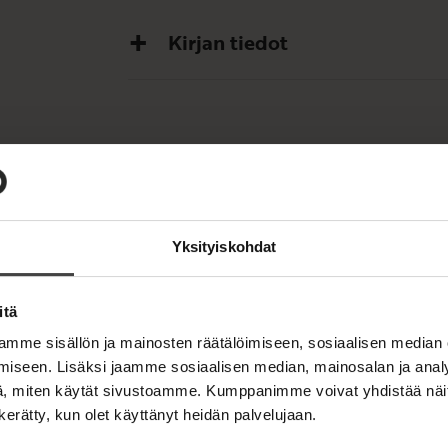
Kirjan tiedot
OSTA TEOS
Yksityiskohdat
Kovakantinen kirja
O
K
itä
s
i
E-kirja / epub2
K
B
mme sisällön ja mainosten räätälöimiseen, sosiaalisen median
t
r
u
o
a
j
iseen. Lisäksi jaamme sosiaalisen median, mainosalan ja analy
u
o
a
, miten käytät sivustoamme. Kumppanimme voivat yhdistää näitä t
n
k
.
n kerätty, kun olet käyttänyt heidän palvelujaan.
t
b
f
e
e