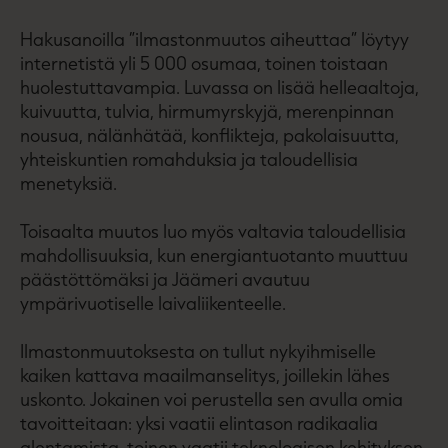
Hakusanoilla ”ilmastonmuutos aiheuttaa” löytyy
internetistä yli 5 000 osumaa, toinen toistaan
huolestuttavampia. Luvassa on lisää helleaaltoja,
kuivuutta, tulvia, hirmumyrskyjä, merenpinnan
nousua, nälänhätää, konflikteja, pakolaisuutta,
yhteiskuntien romahduksia ja taloudellisia
menetyksiä.
Toisaalta muutos luo myös valtavia taloudellisia
mahdollisuuksia, kun energiantuotanto muuttuu
päästöttömäksi ja Jäämeri avautuu
ympärivuotiselle laivaliikenteelle.
Ilmastonmuutoksesta on tullut nykyihmiselle
kaiken kattava maailmanselitys, joillekin lähes
uskonto. Jokainen voi perustella sen avulla omia
tavoitteitaan: yksi vaatii elintason radikaalia
alentamista, toinen vaatii teknologisen kehityksen