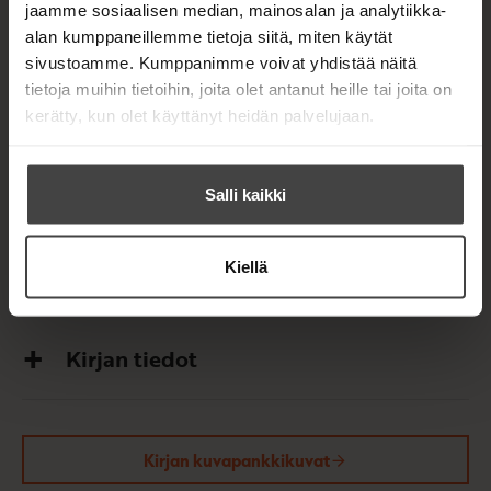
miten pahasti ennusteet ovat menneet pieleen, ja
jaamme sosiaalisen median, mainosalan ja analytiikka-
minkälaista vahinkoa hätiköidyllä
alan kumppaneillemme tietoja siitä, miten käytät
ilmastopolitiikalla on saatu aikaan?
sivustoamme. Kumppanimme voivat yhdistää näitä
tietoja muihin tietoihin, joita olet antanut heille tai joita on
Toimittaja Matti Virtanen (s. 1955) on alun perin
kerätty, kun olet käyttänyt heidän palvelujaan.
koulutukseltaan maantieteilijä. Perehtyminen
luonnonhistoriaan sai hänet epäilemään
poliitikkojen ja median tarjoilemia yleisiä
Salli kaikki
maailmanselityksiä ja uhkakuvia. Epäilyyn on
aihetta, vaikka uhat on kuorrutettu tieteen
Kiellä
arvovallalla.
Kirjan tiedot
Kirjan kuvapankkikuvat