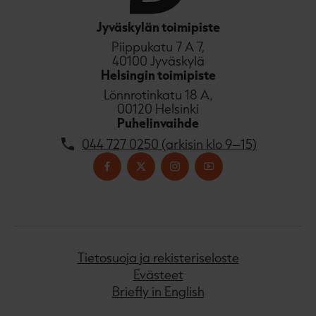
Jyväskylän toimipiste
Piippukatu 7 A 7,
40100 Jyväskylä
Helsingin toimipiste
Lönnrotinkatu 18 A,
00120 Helsinki
Puhelinvaihde
044 727 0250 (arkisin klo 9–15)
Tietosuoja ja rekisteriseloste
Evästeet
Briefly in English