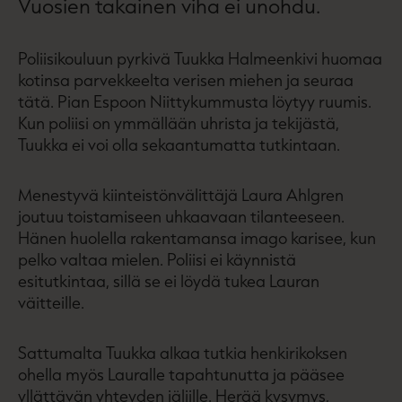
Vuosien takainen viha ei unohdu.
Poliisikouluun pyrkivä Tuukka Halmeenkivi huomaa
kotinsa parvekkeelta verisen miehen ja seuraa
tätä. Pian Espoon Niittykummusta löytyy ruumis.
Kun poliisi on ymmällään uhrista ja tekijästä,
Tuukka ei voi olla sekaantumatta tutkintaan.
Menestyvä kiinteistönvälittäjä Laura Ahlgren
joutuu toistamiseen uhkaavaan tilanteeseen.
Hänen huolella rakentamansa imago karisee, kun
pelko valtaa mielen. Poliisi ei käynnistä
esitutkintaa, sillä se ei löydä tukea Lauran
väitteille.
Sattumalta Tuukka alkaa tutkia henkirikoksen
ohella myös Lauralle tapahtunutta ja pääsee
yllättävän yhteyden jäljille. Herää kysymys,