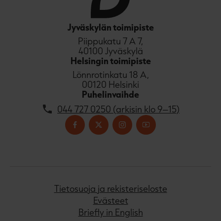
Jyväskylän toimipiste
Piippukatu 7 A 7,
40100 Jyväskylä
Helsingin toimipiste
Lönnrotinkatu 18 A,
00120 Helsinki
Puhelinvaihde
044 727 0250 (arkisin klo 9–15)
Tietosuoja ja rekisteriseloste
Evästeet
Briefly in English