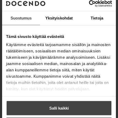
u
k
Kirjan kuvapankkikuvat
e
a
Suostumus
Yksityiskohdat
Tietoja
a
u
u
OSTA TEOS
t
Tämä sivusto käyttää evästeitä
e
e
Käytämme evästeitä tarjoamamme sisällön ja mainosten
n
Kovakantinen kirja
räätälöimiseen, sosiaalisen median ominaisuuksien
v
O
K
ä
tukemiseen ja kävijämäärämme analysoimiseen. Lisäksi
s
i
Äänikirja
l
K
B
t
r
jaamme sosiaalisen median, mainosalan ja analytiikka-
i
u
o
a
j
E-kirja / epub3
l
alan kumppaneillemme tietoja siitä, miten käytät
K
B
u
o
e
a
sivustoamme. Kumppanimme voivat yhdistää näitä
u
o
h
n
k
.
tietoja muihin tietoihin, joita olet antanut heille tai joita on
t
u
o
t
b
f
e
n
k
kerätty, kun olet käyttänyt heidän palvelujaan.
e
e
i
e
t
b
l
a
n
A
e
e
e
t
u
l
a
A
k
Salli kaikki
e
t
u
e
A
k