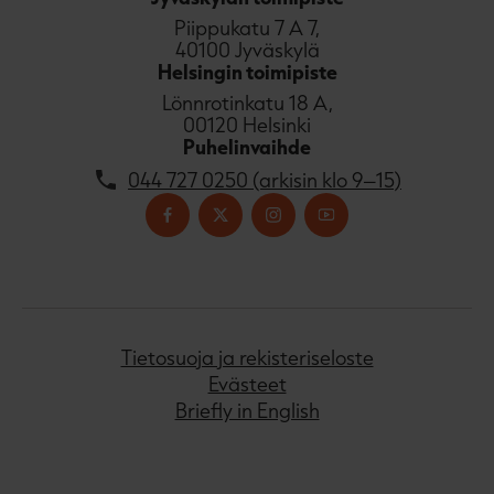
u
Piippukatu 7 A 7,
u
40100 Jyväskylä
t
Helsingin toimipiste
e
Lönnrotinkatu 18 A,
e
00120 Helsinki
n
Puhelinvaihde
v
ä
044 727 0250 (arkisin klo 9–15)
l
i
l
e
h
t
e
Tietosuoja ja rekisteriseloste
e
Evästeet
n
Briefly in English