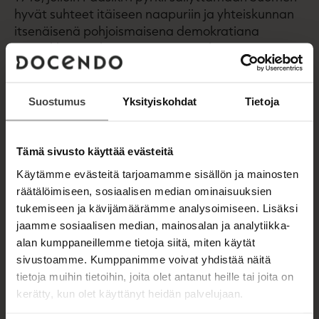
hyvät suhteet itäiseen naapuriin ja yhteiskunnan
itsenäisenä pohjoismaisena demokratiana
voimakkaassa kommunistivyörytyksessä.
Teos on toteutettu yhteistyössä Paasikivi-Seuran
kanssa.
Suostumus
Yksityiskohdat
Tietoja
Historiantutkija Tuomo Polvinen on työskennellyt
mm. valtionarkistonhoitajana, yleisen historian
professorina ja akatemiaprofessorina. Hän on
Tämä sivusto käyttää evästeitä
saanut sekä Suomen kulttuurirahaston että Alfred
Käytämme evästeitä tarjoamamme sisällön ja mainosten
Kordelinin säätiön tunnustuspalkinnot ja kolmesti
räätälöimiseen, sosiaalisen median ominaisuuksien
Valtion tiedonjulkistamispalkinnon.
tukemiseen ja kävijämäärämme analysoimiseen. Lisäksi
jaamme sosiaalisen median, mainosalan ja analytiikka-
alan kumppaneillemme tietoja siitä, miten käytät
Kirjan tiedot
sivustoamme. Kumppanimme voivat yhdistää näitä
tietoja muihin tietoihin, joita olet antanut heille tai joita on
kerätty, kun olet käyttänyt heidän palvelujaan.