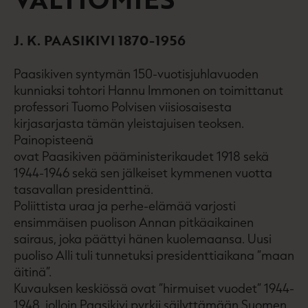
J. K. PAASIKIVI 1870-1956
Paasikiven syntymän 150-vuotisjuhlavuoden
kunniaksi tohtori Hannu Immonen on toimittanut
professori Tuomo Polvisen viisiosaisesta
kirjasarjasta tämän yleistajuisen teoksen.
Painopisteenä
ovat Paasikiven pääministerikaudet 1918 sekä
1944-1946 sekä sen jälkeiset kymmenen vuotta
tasavallan presidenttinä.
Poliittista uraa ja perhe-elämää varjosti
ensimmäisen puolison Annan pitkäaikainen
sairaus, joka päättyi hänen kuolemaansa. Uusi
puoliso Alli tuli tunnetuksi presidenttiaikana ”maan
äitinä”.
Kuvauksen keskiössä ovat ”hirmuiset vuodet” 1944-
1948, jolloin Paasikivi pyrkii säilyttämään Suomen