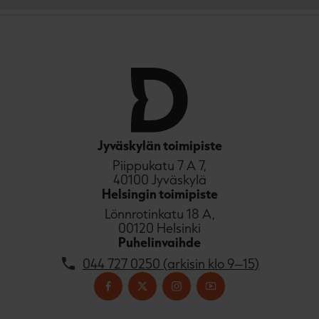
Jyväskylän toimipiste
Piippukatu 7 A 7,
40100 Jyväskylä
Helsingin toimipiste
Lönnrotinkatu 18 A,
00120 Helsinki
Puhelinvaihde
044 727 0250 (arkisin klo 9–15)