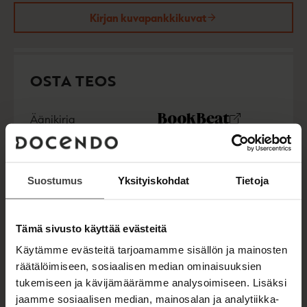
Kirjan kuvapankkikuvat
OSTA TEOS
Äänikirja
K
B
u
o
E-kirja / epub2
K
B
u
o
u
o
n
k
u
o
Suostumus
Yksityiskohdat
Tietoja
t
b
n
k
e
e
t
b
l
a
e
e
e
t
Tämä sivusto käyttää evästeitä
l
a
A
Käytämme evästeitä tarjoamamme sisällön ja mainosten
e
t
u
A
räätälöimiseen, sosiaalisen median ominaisuuksien
k
u
tukemiseen ja kävijämäärämme analysoimiseen. Lisäksi
e
MARTTI BACKMAN
k
a
jaamme sosiaalisen median, mainosalan ja analytiikka-