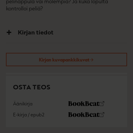
pelinappula vai molempia? Ja kuka lopulta
kontrolloi peliä?
Kirjan tiedot
Kirjan kuvapankkikuvat
OSTA TEOS
Äänikirja
K
B
u
o
E-kirja / epub2
K
B
u
o
u
o
n
k
u
o
t
b