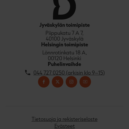
Jyväskylän toimipiste
Piippukatu 7 A 7,
40100 Jyväskylä
Helsingin toimipiste
Lönnrotinkatu 18 A,
00120 Helsinki
Puhelinvaihde
044 727 0250 (arkisin klo 9–15)
Tietosuoja ja rekisteriseloste
Evästeet