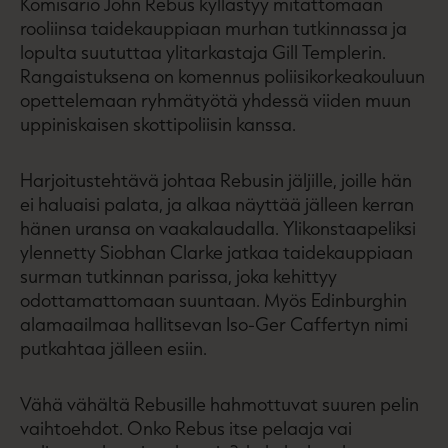
Komisario John Rebus kyllästyy mitättömään
rooliinsa taidekauppiaan murhan tutkinnassa ja
lopulta suututtaa ylitarkastaja Gill Templerin.
Rangaistuksena on komennus poliisikorkeakouluun
opettelemaan ryhmätyötä yhdessä viiden muun
uppiniskaisen skottipoliisin kanssa.
Harjoitustehtävä johtaa Rebusin jäljille, joille hän
ei haluaisi palata, ja alkaa näyttää jälleen kerran
hänen uransa on vaakalaudalla. Ylikonstaapeliksi
ylennetty Siobhan Clarke jatkaa taidekauppiaan
surman tutkinnan parissa, joka kehittyy
odottamattomaan suuntaan. Myös Edinburghin
alamaailmaa hallitsevan Iso-Ger Caffertyn nimi
putkahtaa jälleen esiin.
Vähä vähältä Rebusille hahmottuvat suuren pelin
vaihtoehdot. Onko Rebus itse pelaaja vai