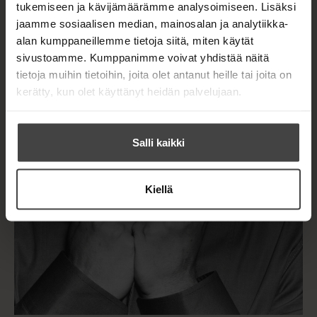
l
h
tukemiseen ja kävijämäärämme analysoimiseen. Lisäksi
e
t
jaamme sosiaalisen median, mainosalan ja analytiikka-
h
e
alan kumppaneillemme tietoja siitä, miten käytät
t
e
sivustoamme. Kumppanimme voivat yhdistää näitä
e
n
tietoja muihin tietoihin, joita olet antanut heille tai joita on
e
n
kerätty, kun olet käyttänyt heidän palvelujaan.
Salli kaikki
Kiellä